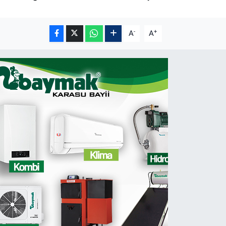
-
+
A
A