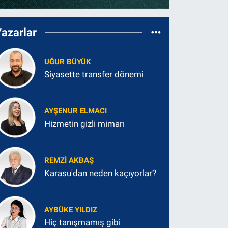
Yazarlar
UĞUR BÜYÜK
Siyasette transfer dönemi
AYŞENUR ELMACI
Hizmetin gizli mimarı
REMZI AKBAŞ
Karasu'dan neden kaçıyorlar?
AYBÜKE YILDIZ
Hiç tanışmamış gibi