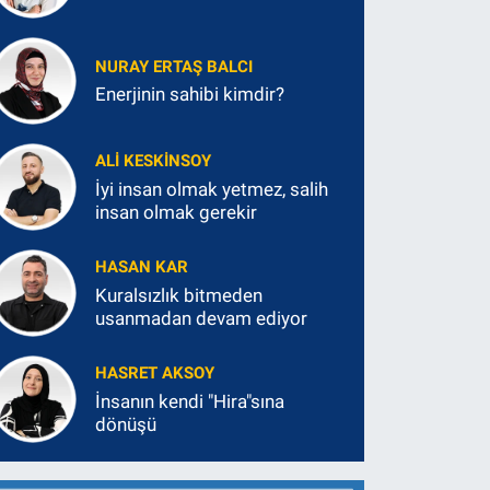
NURAY ERTAŞ BALCI
Enerjinin sahibi kimdir?
ALI KESKINSOY
İyi insan olmak yetmez, salih
insan olmak gerekir
HASAN KAR
Kuralsızlık bitmeden
usanmadan devam ediyor
HASRET AKSOY
İnsanın kendi "Hira"sına
dönüşü