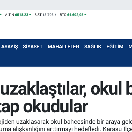
ALTIN
6518.23
BİST
13.703
BTC
64.602,05
ASAYİŞ
SİYASET
MAHALLELER
SAĞLIK
EĞİTİM
M
uzaklaştılar, okul
tap okudular
jiden uzaklaşarak okul bahçesinde bir araya gele
uma alışkanlığını arttırmayı hedefledi. Karasu İl