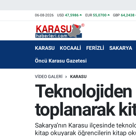
06-08-2026
USD
47,5986
EUR
55,0700
GBP
64,2438
KARASU
KOCAALİ
FERİZLİ
SAKARYA
Öncü Karasu Gazetesi
VIDEO GALERI
KARASU
Teknolojiden 
toplanarak ki
Sakarya’nın Karasu ilçesinde teknolo
kitap okuyarak öğrencilerin kitap ok