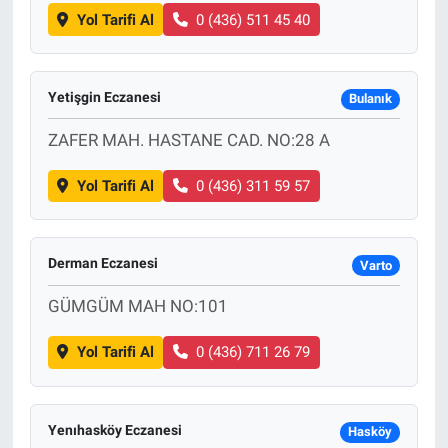
Yol Tarifi Al
0 (436) 511 45 40
Yetişgin Eczanesi
Bulanık
ZAFER MAH. HASTANE CAD. NO:28 A
Yol Tarifi Al
0 (436) 311 59 57
Derman Eczanesi
Varto
GÜMGÜM MAH NO:101
Yol Tarifi Al
0 (436) 711 26 79
Yenıhasköy Eczanesi
Hasköy