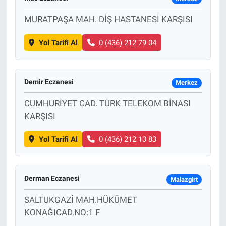
MURATPAŞA MAH. DİŞ HASTANESİ KARŞISI
Yol Tarifi Al
0 (436) 212 79 04
Demir Eczanesi
Merkez
CUMHURİYET CAD. TÜRK TELEKOM BİNASI
KARŞISI
Yol Tarifi Al
0 (436) 212 13 83
Derman Eczanesi
Malazgirt
SALTUKGAZİ MAH.HÜKÜMET
KONAĞICAD.NO:1 F