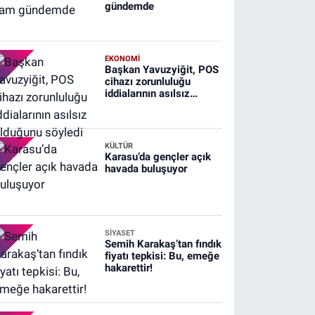
gündemde
EKONOMİ
Başkan Yavuzyiğit, POS
cihazı zorunluluğu
iddialarının asılsız
olduğunu söyledi
KÜLTÜR
Karasu’da gençler açık
havada buluşuyor
SİYASET
Semih Karakaş’tan fındık
fiyatı tepkisi: Bu, emeğe
hakarettir!