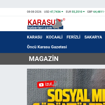
08-08-2026
USD
47,7436
EUR
55,2510
GBP
64,4811
KARASU
KOCAALİ
FERİZLİ
SAKARYA
Öncü Karasu Gazetesi
MAGAZİN