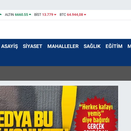
ALTIN
6660.55
BİST
13.779
BTC
64.944,08
ASAYİŞ
SİYASET
MAHALLELER
SAĞLIK
EĞİTİM
M