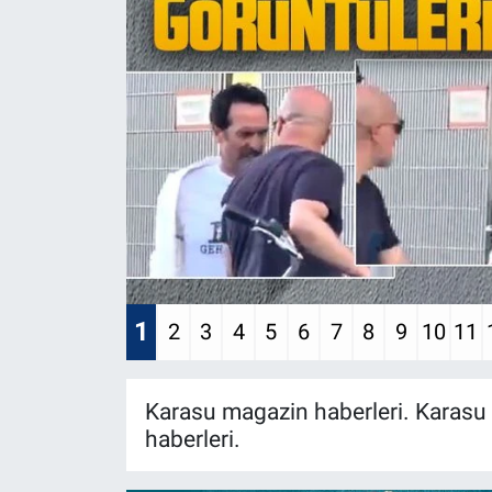
1
2
3
4
5
6
7
8
9
10
11
Karasu magazin haberleri. Karasu 
haberleri.