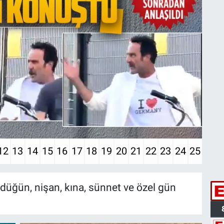
12
13
14
15
16
17
18
19
20
21
22
23
24
25
düğün, nişan, kına, sünnet ve özel gün