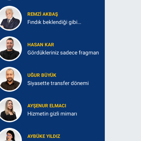
REMZI AKBAŞ
Fındık beklendiği gibi...
HASAN KAR
Gördükleriniz sadece fragman
UĞUR BÜYÜK
Siyasette transfer dönemi
AYŞENUR ELMACI
Hizmetin gizli mimarı
AYBÜKE YILDIZ