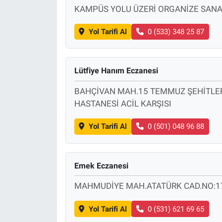
KAMPÜS YOLU ÜZERİ ORGANİZE SANAY
Yol Tarifi Al
0 (533) 348 25 87
Lütfiye Hanım Eczanesi
BAHÇİVAN MAH.15 TEMMUZ ŞEHİTLER
HASTANESİ ACİL KARŞISI
Yol Tarifi Al
0 (501) 048 96 88
Emek Eczanesi
MAHMUDİYE MAH.ATATÜRK CAD.NO:1
Yol Tarifi Al
0 (531) 621 69 65