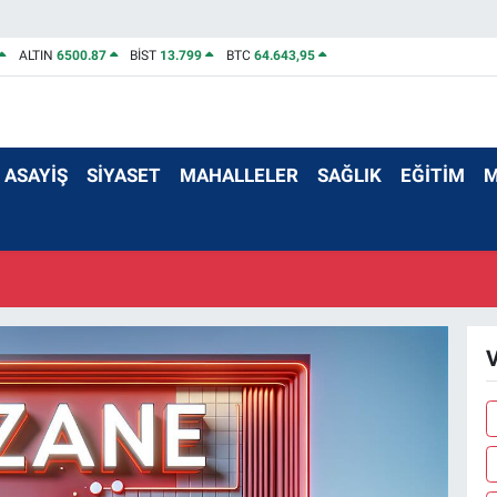
ALTIN
6500.87
BİST
13.799
BTC
64.643,95
ASAYİŞ
SİYASET
MAHALLELER
SAĞLIK
EĞİTİM
M
V