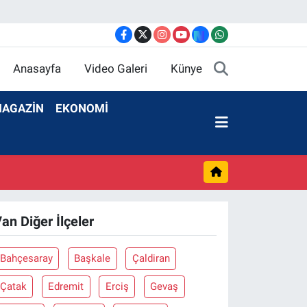
Anasayfa
Video Galeri
Künye
AGAZİN
EKONOMİ
an Diğer İlçeler
Bahçesaray
Başkale
Çaldiran
Çatak
Edremit
Erciş
Gevaş