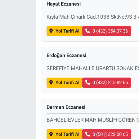
Hayat Eczanesi
Kışla Mah.Çınarlı Cad.1038 Sk.No:93 3-
Yol Tarifi Al
0 (432) 354 37 36
Erdoğan Eczanesi
SEREFIYE MAHALLE URARTU SOKAK ESK
Yol Tarifi Al
0 (432) 215 82 65
Derman Eczanesi
BAHÇELİEVLER MAH.MUSLİH GÖRENTAŞ 
Yol Tarifi Al
0 (501) 322 00 65