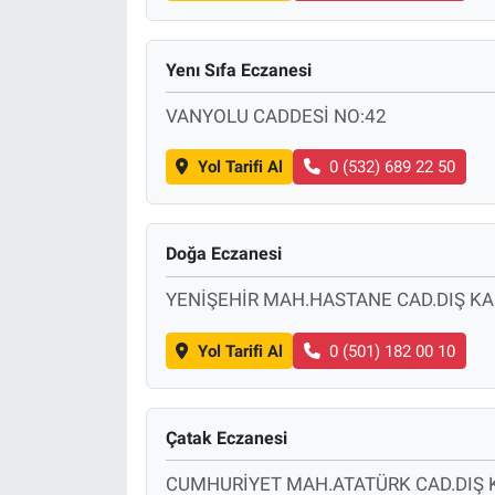
Yenı Sıfa Eczanesi
VANYOLU CADDESİ NO:42
Yol Tarifi Al
0 (532) 689 22 50
Doğa Eczanesi
YENİŞEHİR MAH.HASTANE CAD.DIŞ KA
Yol Tarifi Al
0 (501) 182 00 10
Çatak Eczanesi
CUMHURİYET MAH.ATATÜRK CAD.DIŞ 