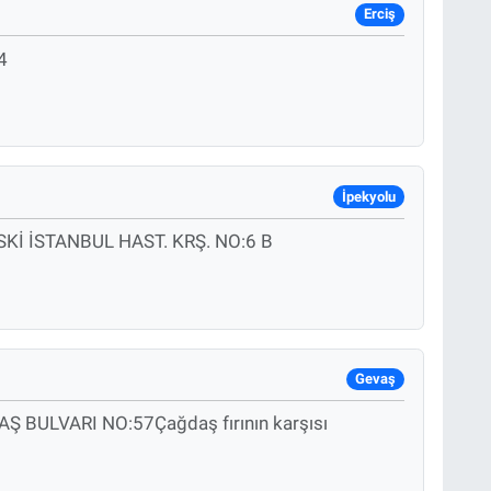
Erciş
4
İpekyolu
İ İSTANBUL HAST. KRŞ. NO:6 B
Gevaş
BULVARI NO:57Çağdaş fırının karşısı