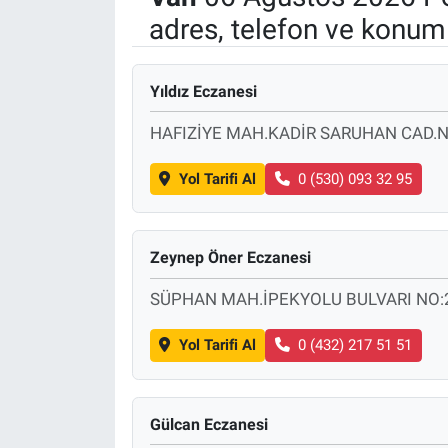
adres, telefon ve konuml
Yıldız Eczanesi
HAFIZİYE MAH.KADİR SARUHAN CAD.
Yol Tarifi Al
0 (530) 093 32 95
Zeynep Öner Eczanesi
SÜPHAN MAH.İPEKYOLU BULVARI NO:
Yol Tarifi Al
0 (432) 217 51 51
Gülcan Eczanesi