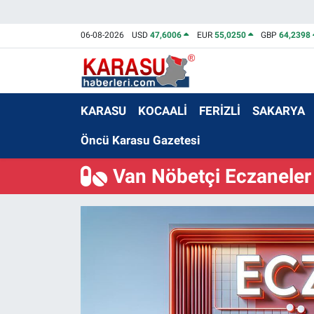
06-08-2026
USD
47,6006
EUR
55,0250
GBP
64,2398
KARASU
KOCAALİ
FERİZLİ
SAKARYA
Öncü Karasu Gazetesi
Van Nöbetçi Eczaneler