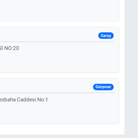
Saray
İ NO:20
Gürpınar
Mezbaha Caddesi No:1