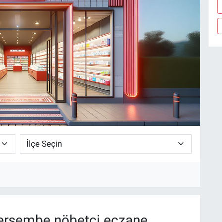
erşembe nöbetçi eczane