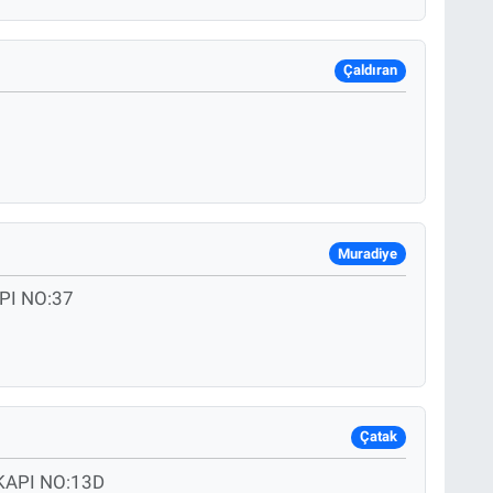
Çaldıran
Muradiye
PI NO:37
Çatak
KAPI NO:13D