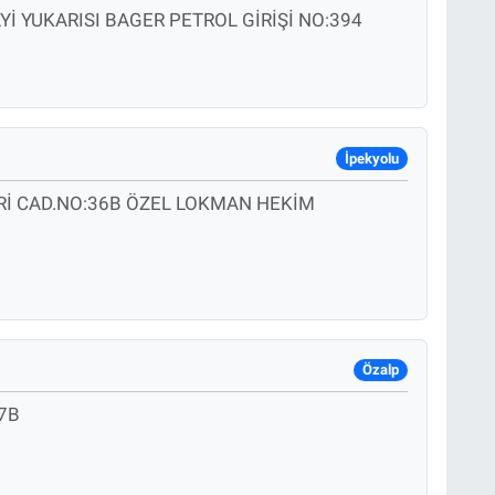
İ YUKARISI BAGER PETROL GİRİŞİ NO:394
İpekyolu
İ CAD.NO:36B ÖZEL LOKMAN HEKİM
Özalp
7B