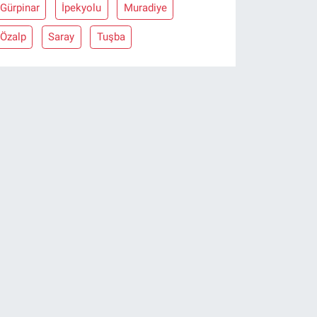
Gürpinar
İpekyolu
Muradiye
Özalp
Saray
Tuşba