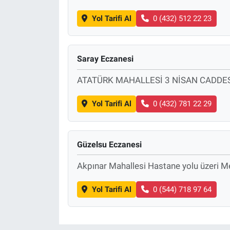
Yol Tarifi Al
0 (432) 512 22 23
Saray Eczanesi
ATATÜRK MAHALLESİ 3 NİSAN CADDES
Yol Tarifi Al
0 (432) 781 22 29
Güzelsu Eczanesi
Akpınar Mahallesi Hastane yolu üzeri 
Yol Tarifi Al
0 (544) 718 97 64