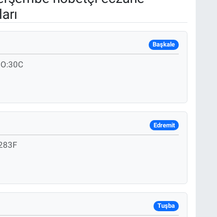
arı
Başkale
NO:30C
Edremit
283F
Tuşba