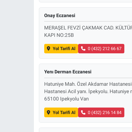
Onay Eczanesi
MERAŞEL FEVZİ ÇAKMAK CAD. KÜLTÜR 
KAPI NO:25B
Yol Tarifi Al
0 (432) 212 66 67
Yenı Derman Eczanesi
Hatuniye Mah. Özel Akdamar Hastanesi 
Hastanesi Acil yanı. İpekyolu. Hatuniye m
65100 Ipekyolu Van
Yol Tarifi Al
0 (432) 216 14 84