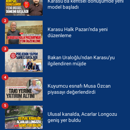
Karasu'da kentsel dönüşümde yeni
model başladı
2
Karasu Halk Pazarı’nda yeni
düzenleme
3
Bakan Uraloğlu’ndan Karasu’yu
ilgilendiren müjde
4
Kuyumcu esnafı Musa Özcan
piyasayı değerlendirdi
5
Ulusal kanalda, Acarlar Longozu
geniş yer buldu