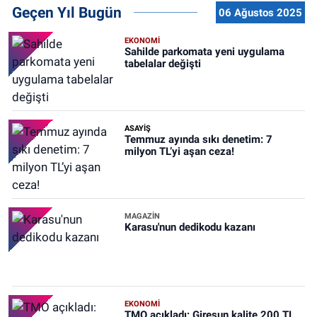
Geçen Yıl Bugün
06 Ağustos 2025
EKONOMİ
Sahilde parkomata yeni uygulama
tabelalar değişti
ASAYİŞ
Temmuz ayında sıkı denetim: 7
milyon TL’yi aşan ceza!
MAGAZİN
Karasu'nun dedikodu kazanı
EKONOMİ
TMO açıkladı: Giresun kalite 200 TL,