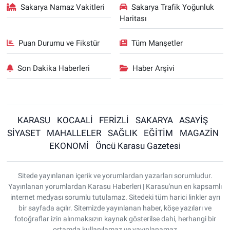
Sakarya Namaz Vakitleri
Sakarya Trafik Yoğunluk
Haritası
Puan Durumu ve Fikstür
Tüm Manşetler
Son Dakika Haberleri
Haber Arşivi
KARASU
KOCAALİ
FERİZLİ
SAKARYA
ASAYİŞ
SİYASET
MAHALLELER
SAĞLIK
EĞİTİM
MAGAZİN
EKONOMİ
Öncü Karasu Gazetesi
Sitede yayınlanan içerik ve yorumlardan yazarları sorumludur.
Yayınlanan yorumlardan Karasu Haberleri | Karasu'nun en kapsamlı
internet medyası sorumlu tutulamaz. Sitedeki tüm harici linkler ayrı
bir sayfada açılır. Sitemizde yayınlanan haber, köşe yazıları ve
fotoğraflar izin alınmaksızın kaynak gösterilse dahi, herhangi bir
ortamda kullanılamaz ve yayınlanamaz