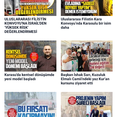
ULUSLARARASI FİLİSTİN
Uluslararası Filistin Kara
KONVOYU’NA İSRAİL’DEN
Konvoyu’nda Karasulu bir isim
‘YÜKSEK RİSK’
daha
DEĞERLENDİRMESİ
Karasu'da kentsel dönüşümde
Başkan İshak Sarı, Kuzuluk
yeni model başladı
Elmalı Camii'ndeki yaz Kur’an
kursunu ziyaret etti