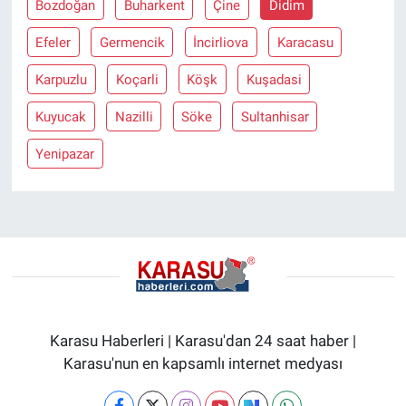
Bozdoğan
Buharkent
Çine
Didim
Efeler
Germencik
İncirliova
Karacasu
Karpuzlu
Koçarli
Köşk
Kuşadasi
Kuyucak
Nazilli
Söke
Sultanhisar
Yenipazar
Karasu Haberleri | Karasu'dan 24 saat haber |
Karasu'nun en kapsamlı internet medyası