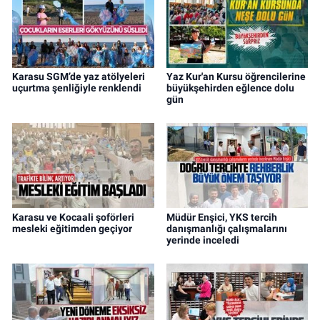
Karasu SGM’de yaz atölyeleri
Yaz Kur'an Kursu öğrencilerine
uçurtma şenliğiyle renklendi
büyükşehirden eğlence dolu
gün
Karasu ve Kocaali şoförleri
Müdür Enşici, YKS tercih
mesleki eğitimden geçiyor
danışmanlığı çalışmalarını
yerinde inceledi