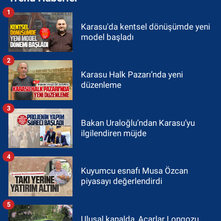
1
Karasu'da kentsel dönüşümde yeni
model başladı
2
Karasu Halk Pazarı’nda yeni
düzenleme
3
Bakan Uraloğlu’ndan Karasu’yu
ilgilendiren müjde
4
Kuyumcu esnafı Musa Özcan
piyasayı değerlendirdi
5
Ulusal kanalda, Acarlar Longozu