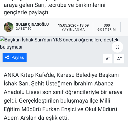
araya gelen Sarı, tecrübe ve birikimlerini
gençlerle paylaştı.
GÜLER ÇINASOĞLU
15.05.2026 - 13:59
300
GAZETECI
YAYINLANMA
GÖSTERIM
O
Paylaş
-
+
A
A
ANKA Kitap Kafe’de, Karasu Belediye Başkanı
İshak Sarı, Şehit Üsteğmen İbrahim Abanoz
Anadolu Lisesi son sınıf öğrencileriyle bir araya
geldi. Gerçekleştirilen buluşmaya İlçe Milli
Eğitim Müdürü Furkan Enşici ve Okul Müdürü
Adem Arslan da eşlik etti.