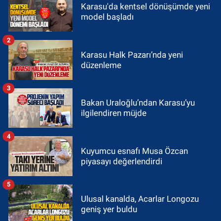
Karasu'da kentsel dönüşümde yeni
model başladı
2
Karasu Halk Pazarı’nda yeni
düzenleme
3
Bakan Uraloğlu’ndan Karasu’yu
ilgilendiren müjde
4
Kuyumcu esnafı Musa Özcan
piyasayı değerlendirdi
5
Ulusal kanalda, Acarlar Longozu
geniş yer buldu