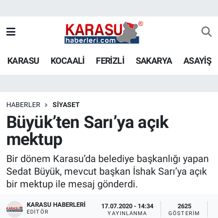
KARASU
KOCAALİ
FERİZLİ
SAKARYA
ASAYİŞ
HABERLER
SİYASET
Büyük’ten Sarı’ya açık
mektup
Bir dönem Karasu’da belediye başkanlığı yapan
Sedat Büyük, mevcut başkan İshak Sarı’ya açık
bir mektup ile mesaj gönderdi.
KARASU HABERLERI
17.07.2020 - 14:34
2625
EDITÖR
YAYINLANMA
GÖSTERIM