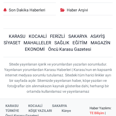
Son Dakika Haberleri
Haber Arşivi
KARASU
KOCAALİ
FERİZLİ
SAKARYA
ASAYİŞ
SİYASET
MAHALLELER
SAĞLIK
EĞİTİM
MAGAZİN
EKONOMİ
Öncü Karasu Gazetesi
Sitede yayınlanan içerik ve yorumlardan yazarları sorumludur.
Yayınlanan yorumlardan Karasu Haberleri | Karasu'nun en kapsamlı
internet medyası sorumlu tutulamaz. Sitedeki tüm harici linkler ayrı
bir sayfada açılır. Sitemizde yayınlanan haber, köşe yazıları ve
fotoğraflar izin alınmaksızın kaynak gösterilse dahi, herhangi bir
ortamda kullanılamaz ve yayınlanamaz
KARASU
KOCAALİ
SAKARYA
Haber Yazılımı:
TÜRKİYE
KÖŞE YAZILARI
Künye
TE Bilişim
|
Öncü Karasu Gazetesi