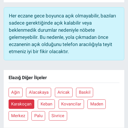
Her eczane gece boyunca açık olmayabilir, bazıları
sadece gerektiğinde açık kalabilir veya
beklenmedik durumlar nedeniyle nöbete
gelemeyebilir. Bu nedenle, yola çıkmadan önce
eczanenin açık olduğunu telefon aracılığıyla teyit
etmeniz iyi bir fikir olacaktır.
Elazığ Diğer İlçeler
Ağin
Alacakaya
Aricak
Baskil
Karakoçan
Keban
Kovancilar
Maden
Merkez
Palu
Sivrice