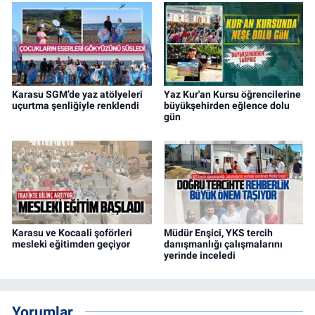
Karasu SGM’de yaz atölyeleri
Yaz Kur'an Kursu öğrencilerine
uçurtma şenliğiyle renklendi
büyükşehirden eğlence dolu
gün
Karasu ve Kocaali şoförleri
Müdür Enşici, YKS tercih
mesleki eğitimden geçiyor
danışmanlığı çalışmalarını
yerinde inceledi
Yorumlar