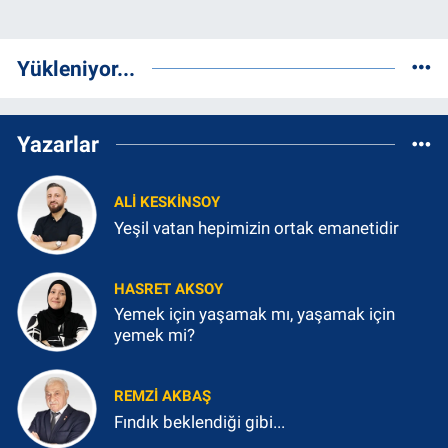
Yükleniyor...
Yazarlar
ALI KESKINSOY
Yeşil vatan hepimizin ortak emanetidir
HASRET AKSOY
Yemek için yaşamak mı, yaşamak için
yemek mi?
REMZI AKBAŞ
Fındık beklendiği gibi...