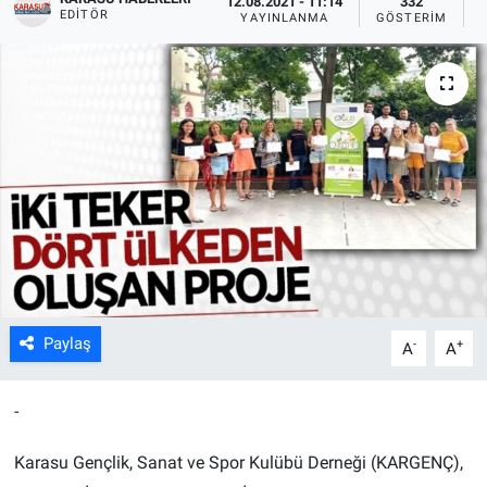
12.08.2021 - 11:14
332
EDITÖR
YAYINLANMA
GÖSTERIM
Paylaş
-
+
A
A
-
Karasu Gençlik, Sanat ve Spor Kulübü Derneği (KARGENÇ),