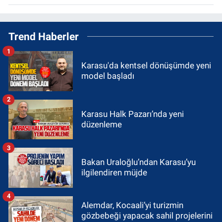
Trend Haberler
1
Karasu'da kentsel dönüşümde yeni
model başladı
2
Karasu Halk Pazarı’nda yeni
düzenleme
3
Bakan Uraloğlu’ndan Karasu’yu
ilgilendiren müjde
4
Alemdar, Kocaali’yi turizmin
gözbebeği yapacak sahil projelerini