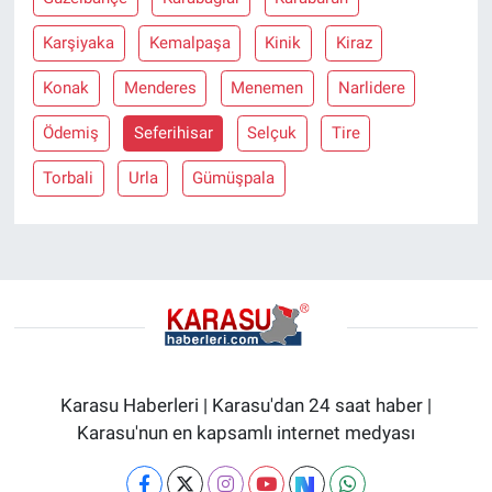
Karşiyaka
Kemalpaşa
Kinik
Kiraz
Konak
Menderes
Menemen
Narlidere
Ödemiş
Seferihisar
Selçuk
Tire
Torbali
Urla
Gümüşpala
Karasu Haberleri | Karasu'dan 24 saat haber |
Karasu'nun en kapsamlı internet medyası