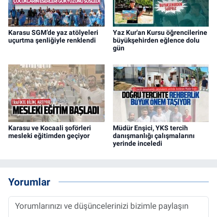
Karasu SGM’de yaz atölyeleri
Yaz Kur'an Kursu öğrencilerine
uçurtma şenliğiyle renklendi
büyükşehirden eğlence dolu
gün
Karasu ve Kocaali şoförleri
Müdür Enşici, YKS tercih
mesleki eğitimden geçiyor
danışmanlığı çalışmalarını
yerinde inceledi
Yorumlar