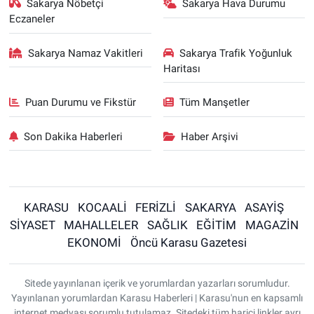
Sakarya Nöbetçi
Sakarya Hava Durumu
Eczaneler
Sakarya Namaz Vakitleri
Sakarya Trafik Yoğunluk
Haritası
Puan Durumu ve Fikstür
Tüm Manşetler
Son Dakika Haberleri
Haber Arşivi
KARASU
KOCAALİ
FERİZLİ
SAKARYA
ASAYİŞ
SİYASET
MAHALLELER
SAĞLIK
EĞİTİM
MAGAZİN
EKONOMİ
Öncü Karasu Gazetesi
Sitede yayınlanan içerik ve yorumlardan yazarları sorumludur.
Yayınlanan yorumlardan Karasu Haberleri | Karasu'nun en kapsamlı
internet medyası sorumlu tutulamaz. Sitedeki tüm harici linkler ayrı