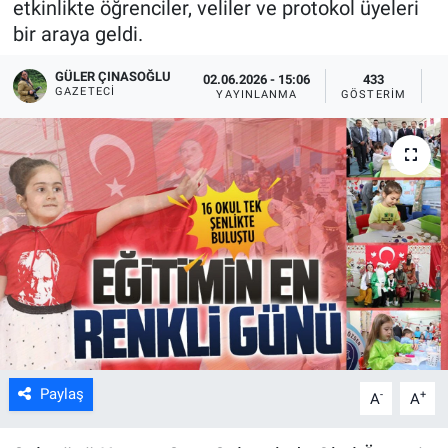
etkinlikte öğrenciler, veliler ve protokol üyeleri
bir araya geldi.
GÜLER ÇINASOĞLU
02.06.2026 - 15:06
433
GAZETECI
YAYINLANMA
GÖSTERIM
O
Paylaş
-
+
A
A