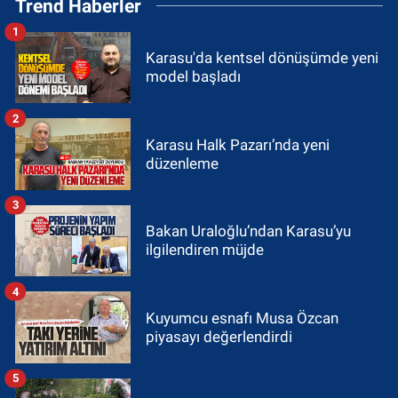
Trend Haberler
1
Karasu'da kentsel dönüşümde yeni
model başladı
2
Karasu Halk Pazarı’nda yeni
düzenleme
3
Bakan Uraloğlu’ndan Karasu’yu
ilgilendiren müjde
4
Kuyumcu esnafı Musa Özcan
piyasayı değerlendirdi
5