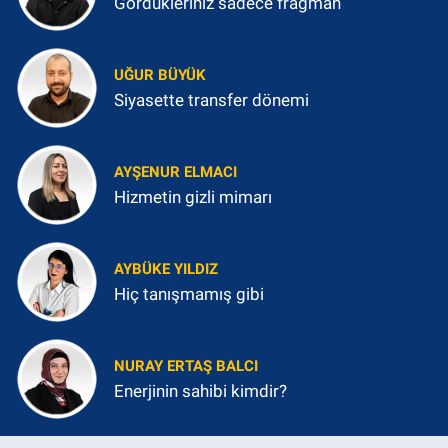
Gördükleriniz sadece fragman
UĞUR BÜYÜK
Siyasette transfer dönemi
AYŞENUR ELMACI
Hizmetin gizli mimarı
AYBÜKE YILDIZ
Hiç tanışmamış gibi
NURAY ERTAŞ BALCI
Enerjinin sahibi kimdir?