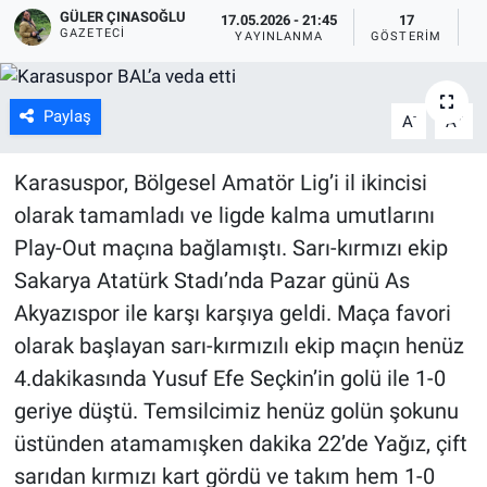
GÜLER ÇINASOĞLU
17.05.2026 - 21:45
17
GAZETECI
YAYINLANMA
GÖSTERIM
O
Paylaş
-
+
A
A
Karasuspor, Bölgesel Amatör Lig’i il ikincisi
olarak tamamladı ve ligde kalma umutlarını
Play-Out maçına bağlamıştı. Sarı-kırmızı ekip
Sakarya Atatürk Stadı’nda Pazar günü As
Akyazıspor ile karşı karşıya geldi. Maça favori
olarak başlayan sarı-kırmızılı ekip maçın henüz
4.dakikasında Yusuf Efe Seçkin’in golü ile 1-0
geriye düştü. Temsilcimiz henüz golün şokunu
üstünden atamamışken dakika 22’de Yağız, çift
sarıdan kırmızı kart gördü ve takım hem 1-0