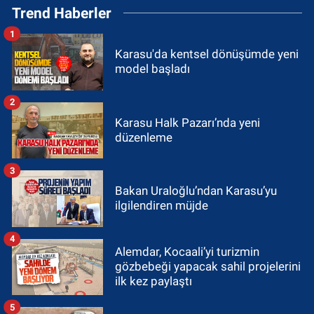
Trend Haberler
1
Karasu'da kentsel dönüşümde yeni
model başladı
2
Karasu Halk Pazarı’nda yeni
düzenleme
3
Bakan Uraloğlu’ndan Karasu’yu
ilgilendiren müjde
4
Alemdar, Kocaali’yi turizmin
gözbebeği yapacak sahil projelerini
ilk kez paylaştı
5