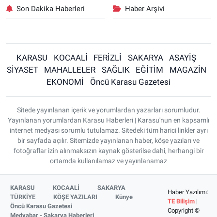
Son Dakika Haberleri
Haber Arşivi
KARASU
KOCAALİ
FERİZLİ
SAKARYA
ASAYİŞ
SİYASET
MAHALLELER
SAĞLIK
EĞİTİM
MAGAZİN
EKONOMİ
Öncü Karasu Gazetesi
Sitede yayınlanan içerik ve yorumlardan yazarları sorumludur.
Yayınlanan yorumlardan Karasu Haberleri | Karasu'nun en kapsamlı
internet medyası sorumlu tutulamaz. Sitedeki tüm harici linkler ayrı
bir sayfada açılır. Sitemizde yayınlanan haber, köşe yazıları ve
fotoğraflar izin alınmaksızın kaynak gösterilse dahi, herhangi bir
ortamda kullanılamaz ve yayınlanamaz
KARASU
KOCAALİ
SAKARYA
Haber Yazılımı:
TÜRKİYE
KÖŞE YAZILARI
Künye
TE Bilişim
|
Öncü Karasu Gazetesi
Copyright ©
Medyabar - Sakarya Haberleri