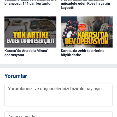
bilançosu: 141 can kurtarıldı
mücadele eden Köse hayatını
kaybetti
Karasu'da 'Anadolu Mirası'
Karasu’da zehir tacirlerine
operasyonu
büyük darbe
Yorumlar