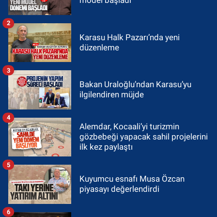
model başladı
2
Karasu Halk Pazarı’nda yeni
düzenleme
3
Bakan Uraloğlu’ndan Karasu’yu
ilgilendiren müjde
4
Alemdar, Kocaali’yi turizmin
gözbebeği yapacak sahil projelerini
ilk kez paylaştı
5
Kuyumcu esnafı Musa Özcan
piyasayı değerlendirdi
6