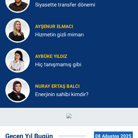
Siyasette transfer dönemi
AYŞENUR ELMACI
Hizmetin gizli mimarı
AYBÜKE YILDIZ
Hiç tanışmamış gibi
NURAY ERTAŞ BALCI
Enerjinin sahibi kimdir?
Geçen Yıl Bugün
08 Ağustos 2025