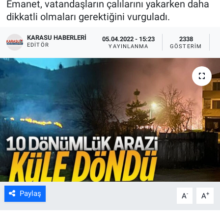
Emanet, vatandaşların çalılarını yakarken daha
dikkatli olmaları gerektiğini vurguladı.
KARASU HABERLERI
05.04.2022 - 15:23
2338
EDITÖR
YAYINLANMA
GÖSTERIM
Paylaş
-
+
A
A