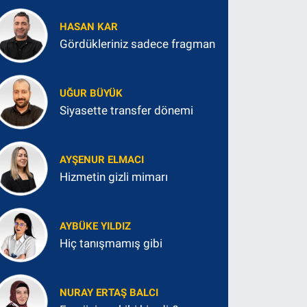
HASAN KAR
Gördükleriniz sadece fragman
UĞUR BÜYÜK
Siyasette transfer dönemi
AYŞENUR ELMACI
Hizmetin gizli mimarı
AYBÜKE YILDIZ
Hiç tanışmamış gibi
NURAY ERTAŞ BALCI