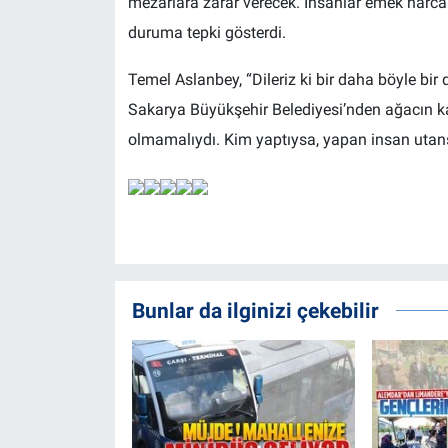
mezarlara zarar verecek. İnsanlar emek harcam
duruma tepki gösterdi.
Temel Aslanbey, “Dileriz ki bir daha böyle b
Sakarya Büyükşehir Belediyesi’nden ağacın kal
olmamalıydı. Kim yaptıysa, yapan insan utansı
Bunlar da ilginizi çekebilir