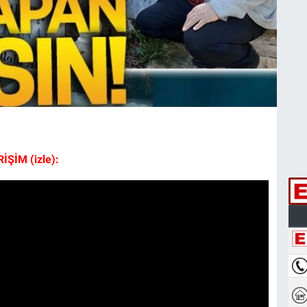
ŞİM (izle):