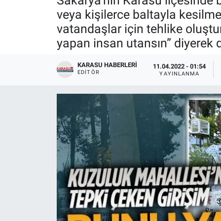
Sakarya’nın Karasu ilçesinde bu
veya kişilerce baltayla kesilme
vatandaşlar için tehlike oluş
yapan insan utansın” diyerek 
KARASU HABERLERI
11.04.2022 - 01:54
EDITÖR
YAYINLANMA