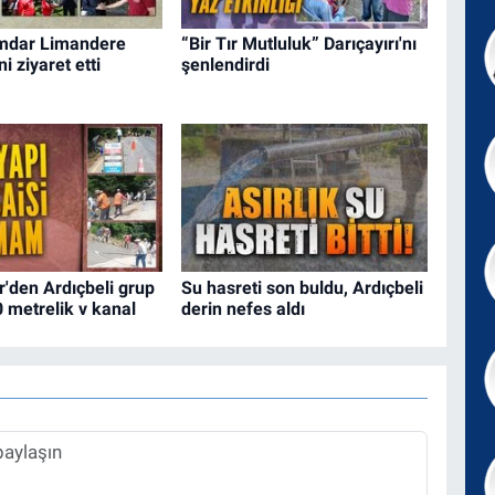
mdar Limandere
“Bir Tır Mutluluk” Darıçayırı'nı
i ziyaret etti
şenlendirdi
'den Ardıçbeli grup
Su hasreti son buldu, Ardıçbeli
 metrelik v kanal
derin nefes aldı