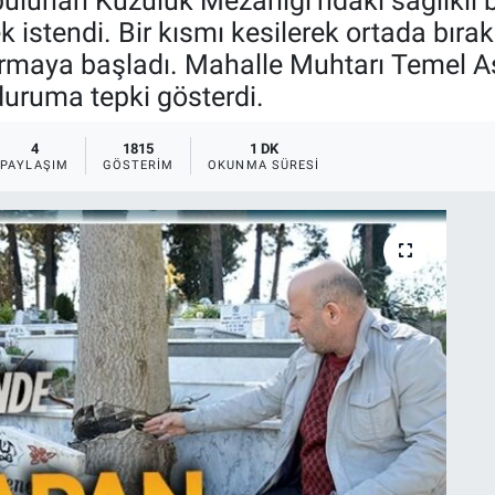
lunan Kuzuluk Mezarlığı’ndaki sağlıklı bir
k istendi. Bir kısmı kesilerek ortada bırak
turmaya başladı. Mahalle Muhtarı Temel As
duruma tepki gösterdi.
4
1815
1 DK
PAYLAŞIM
GÖSTERIM
OKUNMA SÜRESI