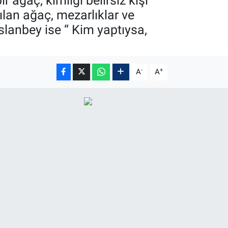
 ağaç, kimliği belirsiz kişi
ılan ağaç, mezarlıklar ve
lanbey ise “ Kim yaptıysa,
-
+
A
A