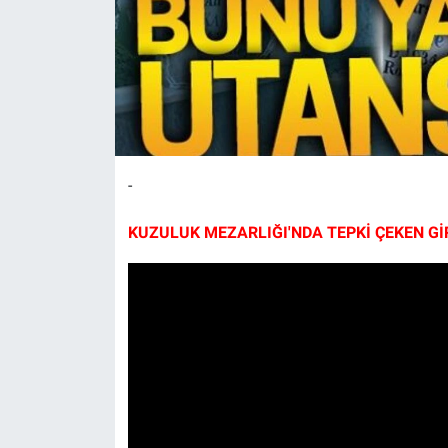
-
KUZULUK MEZARLIĞI'NDA TEPKİ ÇEKEN GİRİ