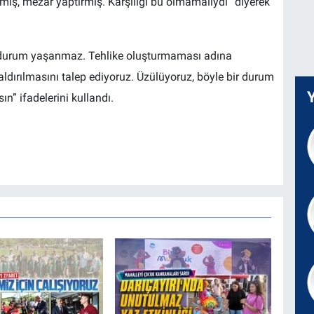
ış, mezar yaptırmış. Karşılığı bu olmamalıydı” diyerek
ir durum yaşanmaz. Tehlike oluşturmaması adına
dırılmasını talep ediyoruz. Üzülüyoruz, böyle bir durum
n” ifadelerini kullandı.