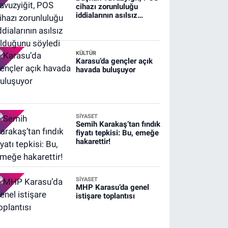
cihazı zorunluluğu
iddialarının asılsız
olduğunu söyledi
KÜLTÜR
Karasu’da gençler açık
havada buluşuyor
SİYASET
Semih Karakaş’tan fındık
fiyatı tepkisi: Bu, emeğe
hakarettir!
SİYASET
MHP Karasu’da genel
istişare toplantısı