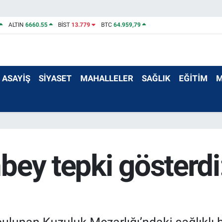
ALTIN
6660.55
BİST
13.779
BTC
64.959,79
ASAYİŞ
SİYASET
MAHALLELER
SAĞLIK
EĞİTİM
M
bey tepki gösterd