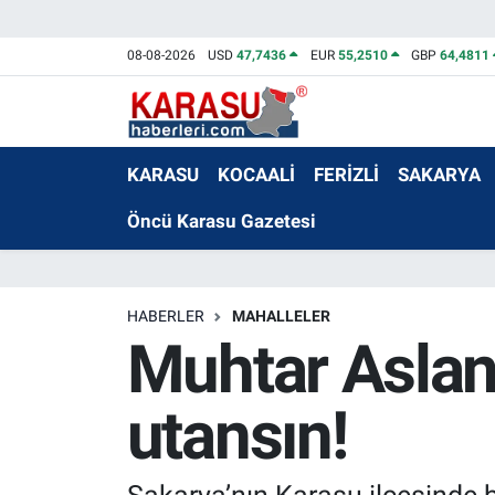
08-08-2026
USD
47,7436
EUR
55,2510
GBP
64,4811
KARASU
KOCAALİ
FERİZLİ
SAKARYA
Öncü Karasu Gazetesi
HABERLER
MAHALLELER
Muhtar Aslan
utansın!