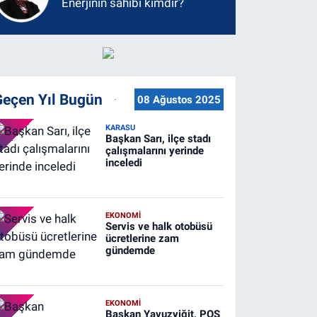
Enerjinin sahibi kimdir?
Geçen Yıl Bugün
08 Ağustos 2025
KARASU
Başkan Sarı, ilçe stadı
çalışmalarını yerinde
inceledi
EKONOMİ
Servis ve halk otobüsü
ücretlerine zam
gündemde
EKONOMİ
Başkan Yavuzyiğit, POS