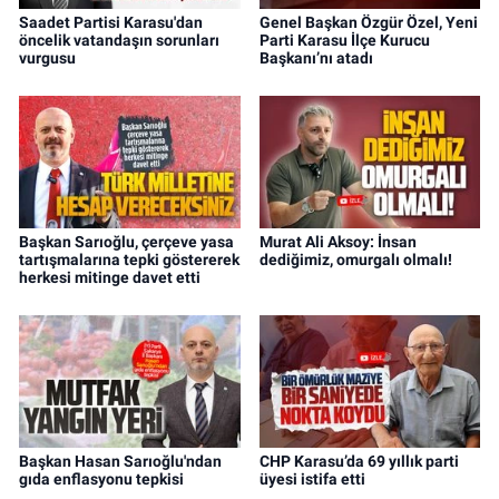
Saadet Partisi Karasu'dan
Genel Başkan Özgür Özel, Yeni
öncelik vatandaşın sorunları
Parti Karasu İlçe Kurucu
vurgusu
Başkanı’nı atadı
Başkan Sarıoğlu, çerçeve yasa
Murat Ali Aksoy: İnsan
tartışmalarına tepki göstererek
dediğimiz, omurgalı olmalı!
herkesi mitinge davet etti
Başkan Hasan Sarıoğlu'ndan
CHP Karasu’da 69 yıllık parti
gıda enflasyonu tepkisi
üyesi istifa etti