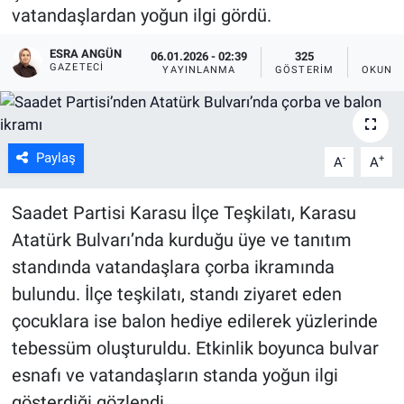
vatandaşlardan yoğun ilgi gördü.
ESRA ANGÜN
06.01.2026 - 02:39
325
2
GAZETECI
YAYINLANMA
GÖSTERIM
OKUNMA
Paylaş
-
+
A
A
Saadet Partisi Karasu İlçe Teşkilatı, Karasu
Atatürk Bulvarı’nda kurduğu üye ve tanıtım
standında vatandaşlara çorba ikramında
bulundu. İlçe teşkilatı, standı ziyaret eden
çocuklara ise balon hediye edilerek yüzlerinde
tebessüm oluşturuldu. Etkinlik boyunca bulvar
esnafı ve vatandaşların standa yoğun ilgi
gösterdiği gözlendi.