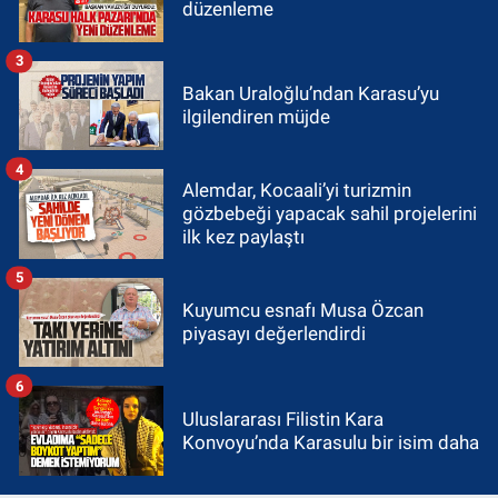
düzenleme
3
Bakan Uraloğlu’ndan Karasu’yu
ilgilendiren müjde
4
Alemdar, Kocaali’yi turizmin
gözbebeği yapacak sahil projelerini
ilk kez paylaştı
5
Kuyumcu esnafı Musa Özcan
piyasayı değerlendirdi
6
Uluslararası Filistin Kara
Konvoyu’nda Karasulu bir isim daha