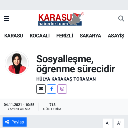
KARASU
KOCAALİ
FERİZLİ
SAKARYA
ASAYİŞ
Sosyalleşme,
öğrenme sürecidir
HÜLYA KARAKAŞ TORAMAN
04.11.2021 - 10:55
718
YAYINLANMA
GÖSTERIM
Paylaş
-
+
A
A