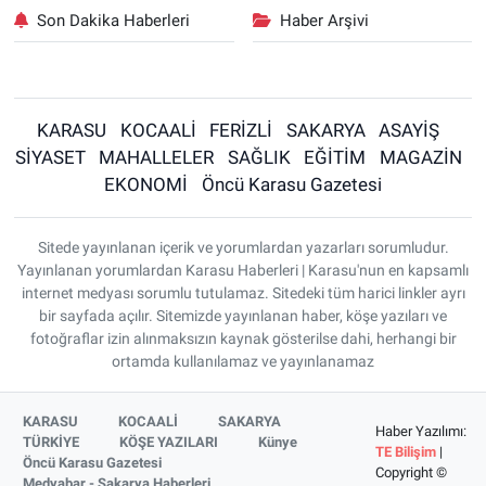
Son Dakika Haberleri
Haber Arşivi
KARASU
KOCAALİ
FERİZLİ
SAKARYA
ASAYİŞ
SİYASET
MAHALLELER
SAĞLIK
EĞİTİM
MAGAZİN
EKONOMİ
Öncü Karasu Gazetesi
Sitede yayınlanan içerik ve yorumlardan yazarları sorumludur.
Yayınlanan yorumlardan Karasu Haberleri | Karasu'nun en kapsamlı
internet medyası sorumlu tutulamaz. Sitedeki tüm harici linkler ayrı
bir sayfada açılır. Sitemizde yayınlanan haber, köşe yazıları ve
fotoğraflar izin alınmaksızın kaynak gösterilse dahi, herhangi bir
ortamda kullanılamaz ve yayınlanamaz
KARASU
KOCAALİ
SAKARYA
Haber Yazılımı:
TÜRKİYE
KÖŞE YAZILARI
Künye
TE Bilişim
|
Öncü Karasu Gazetesi
Copyright ©
Medyabar - Sakarya Haberleri