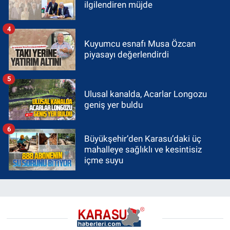
ilgilendiren müjde
4
Kuyumcu esnafı Musa Özcan
piyasayı değerlendirdi
5
Ulusal kanalda, Acarlar Longozu
geniş yer buldu
6
Büyükşehir’den Karasu’daki üç
mahalleye sağlıklı ve kesintisiz
içme suyu