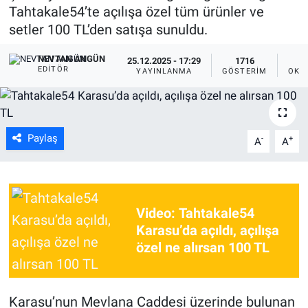
Tahtakale54’te açılışa özel tüm ürünler ve
setler 100 TL’den satışa sunuldu.
NEVTAN ANGÜN
25.12.2025 - 17:29
1716
EDITÖR
YAYINLANMA
GÖSTERIM
OKU
Paylaş
-
+
A
A
Video: Tahtakale54
Karasu’da açıldı, açılışa
özel ne alırsan 100 TL
Karasu’nun Mevlana Caddesi üzerinde bulunan