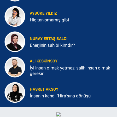
AYBÜKE YILDIZ
Hiç tanışmamış gibi
NURAY ERTAŞ BALCI
Enerjinin sahibi kimdir?
ALI KESKINSOY
İyi insan olmak yetmez, salih insan olmak
gerekir
HASRET AKSOY
İnsanın kendi "Hira"sına dönüşü