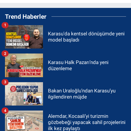
Trend Haberler
1
Karasu'da kentsel dönüşümde yeni
model başladı
2
Karasu Halk Pazarı’nda yeni
düzenleme
3
Bakan Uraloğlu’ndan Karasu’yu
ilgilendiren müjde
4
Alemdar, Kocaali’yi turizmin
gözbebeği yapacak sahil projelerini
ilk kez paylaştı