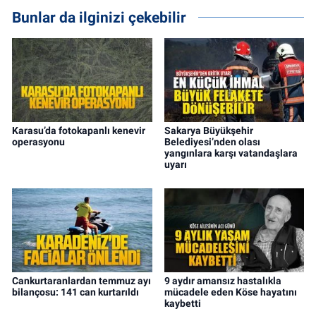
Bunlar da ilginizi çekebilir
Karasu’da fotokapanlı kenevir
Sakarya Büyükşehir
operasyonu
Belediyesi’nden olası
yangınlara karşı vatandaşlara
uyarı
Cankurtaranlardan temmuz ayı
9 aydır amansız hastalıkla
bilançosu: 141 can kurtarıldı
mücadele eden Köse hayatını
kaybetti