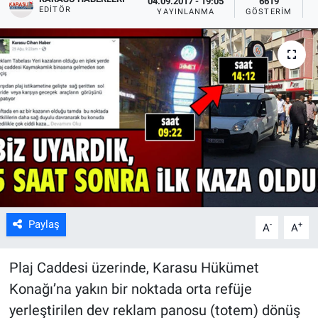
04.09.2017 - 19:05
6619
EDITÖR
YAYINLANMA
GÖSTERIM
Paylaş
-
+
A
A
Plaj Caddesi üzerinde, Karasu Hükümet
Konağı’na yakın bir noktada orta refüje
yerleştirilen dev reklam panosu (totem) dönüş