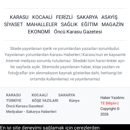
KARASU
KOCAALİ
FERİZLİ
SAKARYA
ASAYİŞ
SİYASET
MAHALLELER
SAĞLIK
EĞİTİM
MAGAZİN
EKONOMİ
Öncü Karasu Gazetesi
Sitede yayınlanan içerik ve yorumlardan yazarları sorumludur.
Yayınlanan yorumlardan Karasu Haberleri | Karasu'nun en kapsamlı
internet medyası sorumlu tutulamaz. Sitedeki tüm harici linkler ayrı
bir sayfada açılır. Sitemizde yayınlanan haber, köşe yazıları ve
fotoğraflar izin alınmaksızın kaynak gösterilse dahi, herhangi bir
ortamda kullanılamaz ve yayınlanamaz
KARASU
KOCAALİ
SAKARYA
Haber Yazılımı:
TÜRKİYE
KÖŞE YAZILARI
Künye
TE Bilişim
|
Öncü Karasu Gazetesi
Copyright ©
Medyabar - Sakarya Haberleri
2026
En iyi site deneyimi sağlamak için çerezlerden