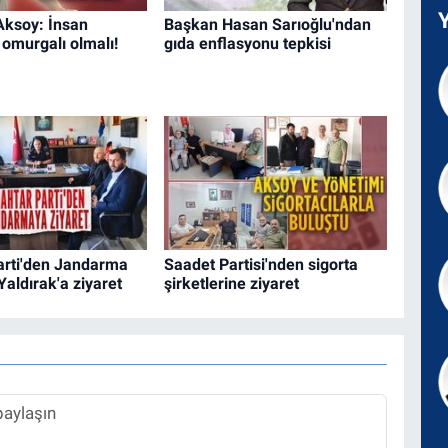
Aksoy: İnsan
Başkan Hasan Sarıoğlu'ndan
 omurgalı olmalı!
gıda enflasyonu tepkisi
arti'den Jandarma
Saadet Partisi'nden sigorta
aldırak'a ziyaret
şirketlerine ziyaret