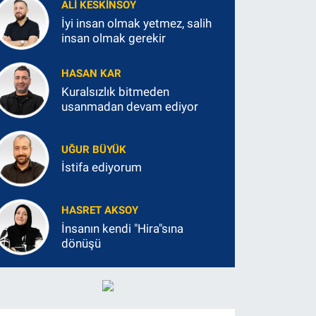
ALI KESKINSOY
İyi insan olmak yetmez, salih
insan olmak gerekir
HASAN KAR
Kuralsızlık bitmeden
usanmadan devam ediyor
UĞUR BÜYÜK
İstifa ediyorum
HASRET AKSOY
İnsanın kendi "Hira"sına
dönüşü