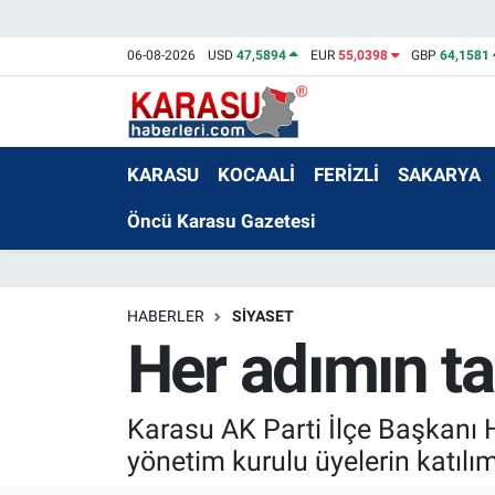
06-08-2026
USD
47,5894
EUR
55,0398
GBP
64,1581
KARASU
KOCAALİ
FERİZLİ
SAKARYA
Öncü Karasu Gazetesi
HABERLER
SİYASET
Her adımın ta
Karasu AK Parti İlçe Başkanı H
yönetim kurulu üyelerin katılımı