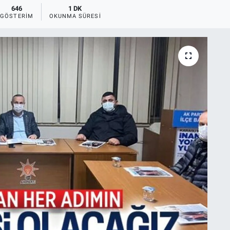
646
1 DK
GÖSTERIM
OKUNMA SÜRESI