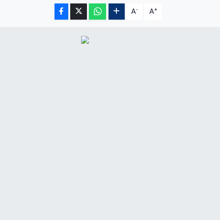
-
+
A
A