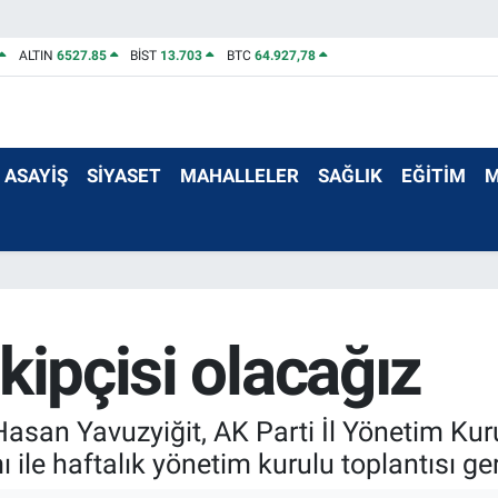
ALTIN
6527.85
BİST
13.703
BTC
64.927,78
ASAYİŞ
SİYASET
MAHALLELER
SAĞLIK
EĞİTİM
M
kipçisi olacağız
asan Yavuzyiğit, AK Parti İl Yönetim Kur
 ile haftalık yönetim kurulu toplantısı ger