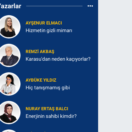
Yazarlar
AYŞENUR ELMACI
Hizmetin gizli mimarı
REMZI AKBAŞ
Karasu'dan neden kaçıyorlar?
AYBÜKE YILDIZ
Hiç tanışmamış gibi
NURAY ERTAŞ BALCI
Enerjinin sahibi kimdir?