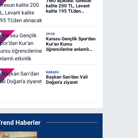
TMO açıkladı: Giresun
kalite 200 TL, Levant
kalite 195 TL’den
alınacak
SPOR
Karasu Gençlik Spor’dan
Kur’an Kursu
öğrencilerine anlamlı
etkinlik
KARASU
Başkan Sarı’dan Vali
Doğan’a ziyaret
Trend Haberler