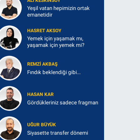
ALI KESKINSOY
Yeşil vatan hepimizin ortak
emanetidir
HASRET AKSOY
Yemek için yaşamak mı,
yaşamak için yemek mi?
REMZI AKBAŞ
Fındık beklendiği gibi...
HASAN KAR
Gördükleriniz sadece fragman
UĞUR BÜYÜK
Siyasette transfer dönemi