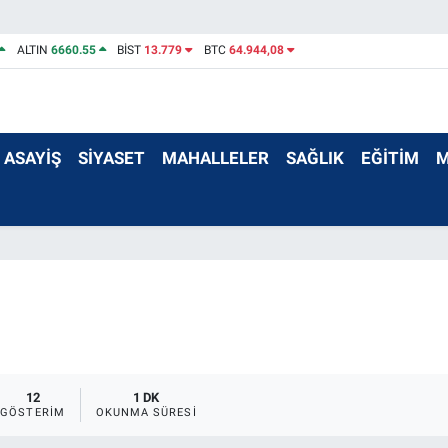
ALTIN
6660.55
BİST
13.779
BTC
64.944,08
ASAYİŞ
SİYASET
MAHALLELER
SAĞLIK
EĞİTİM
M
12
1 DK
GÖSTERIM
OKUNMA SÜRESI