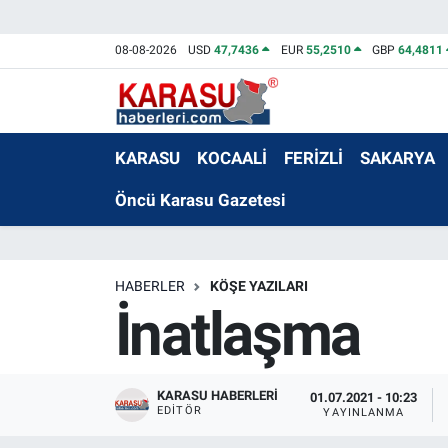
08-08-2026
USD
47,7436
EUR
55,2510
GBP
64,4811
KARASU
KOCAALİ
FERİZLİ
SAKARYA
Öncü Karasu Gazetesi
HABERLER
KÖŞE YAZILARI
İnatlaşma
KARASU HABERLERI
01.07.2021 - 10:23
EDITÖR
YAYINLANMA