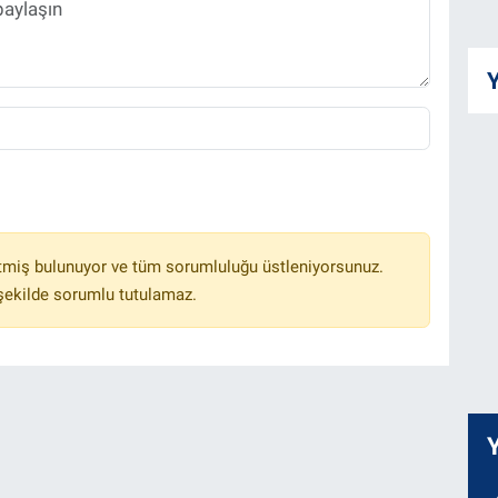
Y
tmiş bulunuyor ve tüm sorumluluğu üstleniyorsunuz.
 şekilde sorumlu tutulamaz.