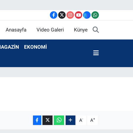
Anasayfa
Video Galeri
Künye
AGAZİN
EKONOMİ
-
+
A
A