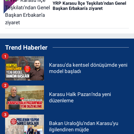
YRP Karasu İlçe Teşkilatı’ndan Genel
Başkan Erbakan’a ziyaret
Trend Haberler
1
Karasu'da kentsel dönüşümde yeni
model başladı
2
Karasu Halk Pazarı’nda yeni
düzenleme
3
Bakan Uraloğlu’ndan Karasu’yu
ilgilendiren müjde