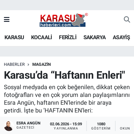
KARASU
KOCAALİ
FERİZLİ
SAKARYA
ASAYİŞ
HABERLER
MAGAZİN
Karasu’da “Haftanın Enleri"
Sosyal medyada en çok beğenilen, dikkat çeken
fotoğrafları ve en çok yorum alan paylaşımlarını
Esra Angün, haftanın EN'lerinde bir araya
getirdi. İşte bu ‘HAFTANIN EN'leri:
ESRA ANGÜN
02.06.2026 - 15:09
1080
2
GAZETECI
YAYINLANMA
GÖSTERIM
OKUNMA