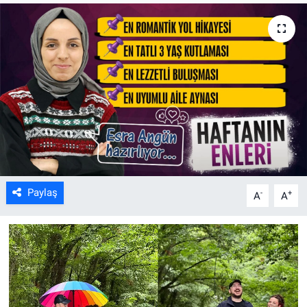
Paylaş
-
+
A
A