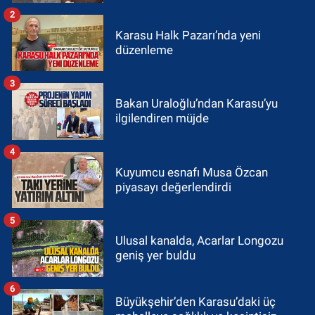
2
Karasu Halk Pazarı’nda yeni
düzenleme
3
Bakan Uraloğlu’ndan Karasu’yu
ilgilendiren müjde
4
Kuyumcu esnafı Musa Özcan
piyasayı değerlendirdi
5
Ulusal kanalda, Acarlar Longozu
geniş yer buldu
6
Büyükşehir’den Karasu’daki üç