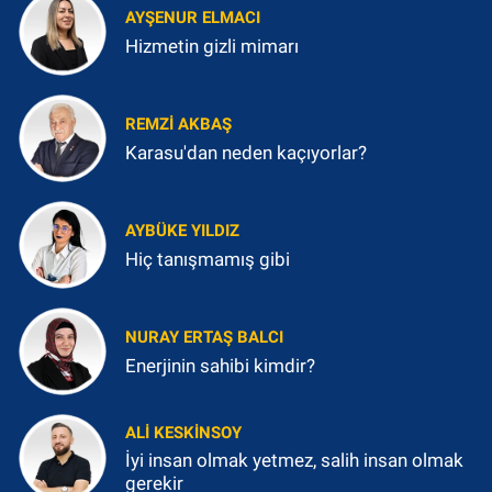
AYŞENUR ELMACI
Hizmetin gizli mimarı
REMZI AKBAŞ
Karasu'dan neden kaçıyorlar?
AYBÜKE YILDIZ
Hiç tanışmamış gibi
NURAY ERTAŞ BALCI
Enerjinin sahibi kimdir?
ALI KESKINSOY
İyi insan olmak yetmez, salih insan olmak
gerekir