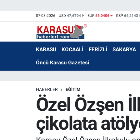
07-08-2026
USD
47,6704
EUR
55,0406
GBP
64,2143
KARASU
KOCAALİ
FERİZLİ
SAKARYA
Öncü Karasu Gazetesi
HABERLER
EĞİTİM
Özel Özşen İl
çikolata atöl