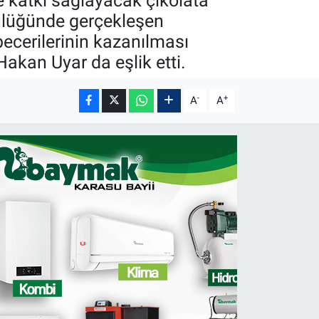
e katkı sağlayacak çikolata
cülüğünde gerçekleşen
ecerilerinin kazanılması
kan Uyar da eşlik etti.
-
+
A
A