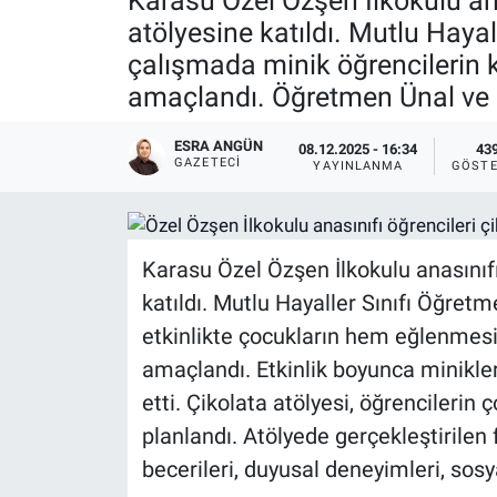
Karasu Özel Özşen İlkokulu ana
atölyesine katıldı. Mutlu Hay
çalışmada minik öğrencilerin 
amaçlandı. Öğretmen Ünal ve 
ESRA ANGÜN
08.12.2025 - 16:34
43
GAZETECI
YAYINLANMA
GÖSTE
Karasu Özel Özşen İlkokulu anasınıfı 
katıldı. Mutlu Hayaller Sınıfı Öğre
etkinlikte çocukların hem eğlenmes
amaçlandı. Etkinlik boyunca minikl
etti. Çikolata atölyesi, öğrencilerin
planlandı. Atölyede gerçekleştirilen
becerileri, duyusal deneyimleri, sosy