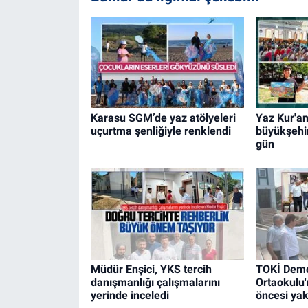
Karasu SGM’de yaz atölyeleri
Yaz Kur'an
uçurtma şenliğiyle renklendi
büyükşehi
gün
Müdür Enşici, YKS tercih
TOKİ Demo
danışmanlığı çalışmalarını
Ortaokulu
yerinde inceledi
öncesi yak