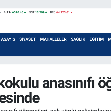
ALTIN
6510.40
BİST
13.799
BTC
64.225,61
ASAYİŞ
SİYASET
MAHALLELER
SAĞLIK
EĞİTİM
M
kokulu anasınıfı öğ
yesinde