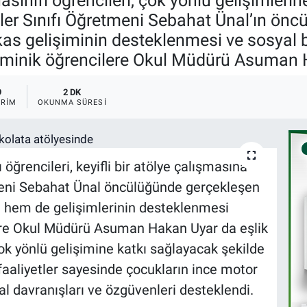
sınıfı öğrencileri, çok yönlü gelişimlerin
aller Sınıfı Öğretmeni Sebahat Ünal’ın ön
kas gelişiminin desteklenmesi ve sosyal b
minik öğrencilere Okul Müdürü Asuman Ha
9
2 DK
RIM
OKUNMA SÜRESI
öğrencileri, keyifli bir atölye çalışmasına
tmeni Sebahat Ünal öncülüğünde gerçekleşen
i hem de gelişimlerinin desteklenmesi
ere Okul Müdürü Asuman Hakan Uyar da eşlik
 çok yönlü gelişimine katkı sağlayacak şekilde
 faaliyetler sayesinde çocukların ince motor
al davranışları ve özgüvenleri desteklendi.