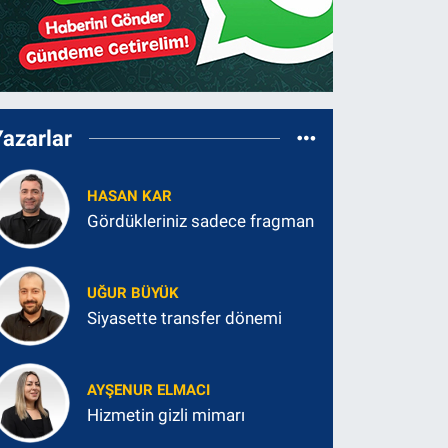
Yazarlar
HASAN KAR
Gördükleriniz sadece fragman
UĞUR BÜYÜK
Siyasette transfer dönemi
AYŞENUR ELMACI
Hizmetin gizli mimarı