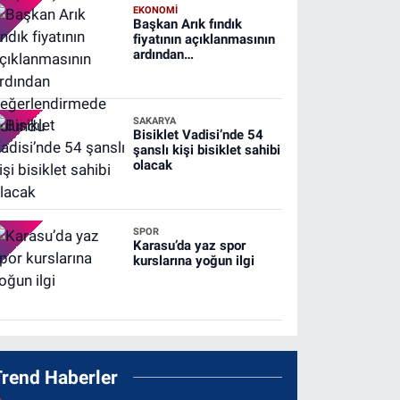
EKONOMİ
Başkan Arık fındık
fiyatının açıklanmasının
ardından
değerlendirmede
bulundu
SAKARYA
Bisiklet Vadisi’nde 54
şanslı kişi bisiklet sahibi
olacak
SPOR
Karasu’da yaz spor
kurslarına yoğun ilgi
Trend Haberler