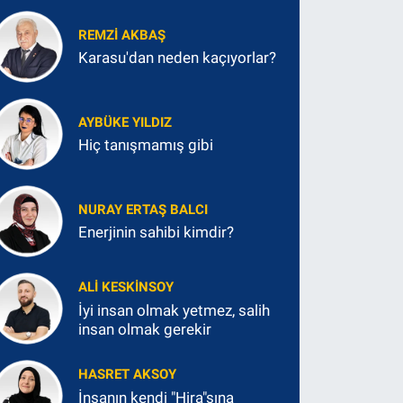
REMZI AKBAŞ
Karasu'dan neden kaçıyorlar?
AYBÜKE YILDIZ
Hiç tanışmamış gibi
NURAY ERTAŞ BALCI
Enerjinin sahibi kimdir?
ALI KESKINSOY
İyi insan olmak yetmez, salih
insan olmak gerekir
HASRET AKSOY
İnsanın kendi "Hira"sına