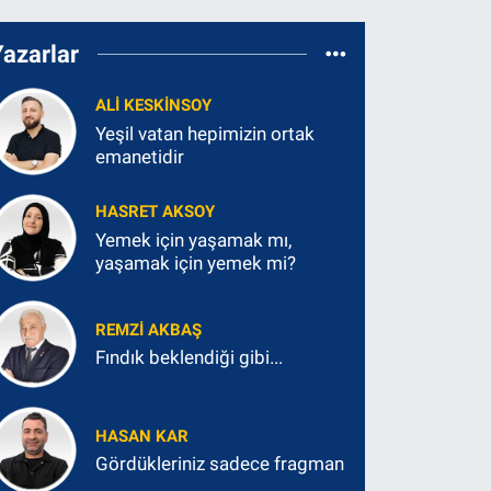
Yazarlar
ALI KESKINSOY
Yeşil vatan hepimizin ortak
emanetidir
HASRET AKSOY
Yemek için yaşamak mı,
yaşamak için yemek mi?
REMZI AKBAŞ
Fındık beklendiği gibi...
HASAN KAR
Gördükleriniz sadece fragman