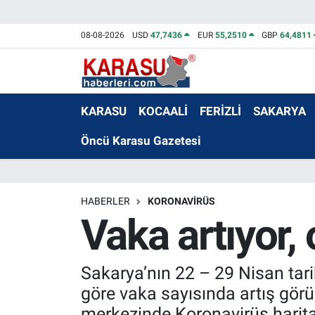
08-08-2026
USD
47,7436
EUR
55,2510
GBP
64,4811
KARASU
KOCAALİ
FERİZLİ
SAKARYA
Öncü Karasu Gazetesi
HABERLER
KORONAVİRÜS
Vaka artıyor, 
Sakarya’nın 22 – 29 Nisan tari
göre vaka sayısında artış gör
merkezinde Koronavirüs harit