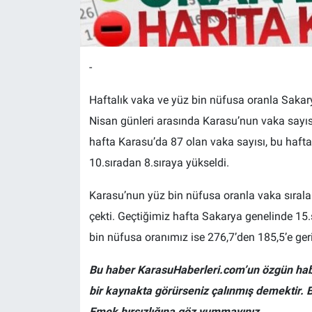
-
Haftalık vaka ve yüz bin nüfusa oranla Sakarya
Nisan günleri arasında Karasu’nun vaka sayıs
hafta Karasu’da 87 olan vaka sayısı, bu hafta
10.sıradan 8.sıraya yükseldi.
Karasu’nun yüz bin nüfusa oranla vaka sıral
çekti. Geçtiğimiz hafta Sakarya genelinde 15.
bin nüfusa oranımız ise 276,7’den 185,5’e geri
Bu haber KarasuHaberleri.com’un özgün haber
bir kaynakta görürseniz çalınmış demektir. B
Emek hırsızlığına göz yummayınız.