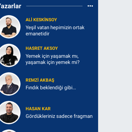
Yazarlar
ALI KESKINSOY
Yeşil vatan hepimizin ortak
emanetidir
HASRET AKSOY
Yemek için yaşamak mı,
yaşamak için yemek mi?
REMZI AKBAŞ
Fındık beklendiği gibi...
HASAN KAR
Gördükleriniz sadece fragman