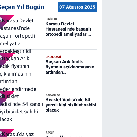
Geçen Yıl Bugün
07 Ağustos 2025
SAĞLIK
Karasu Devlet
Hastanesi’nde başarılı
ortopedi ameliyatları
gerçekleştirildi
EKONOMİ
Başkan Arık fındık
fiyatının açıklanmasının
ardından
değerlendirmede
bulundu
SAKARYA
Bisiklet Vadisi’nde 54
şanslı kişi bisiklet sahibi
olacak
SPOR