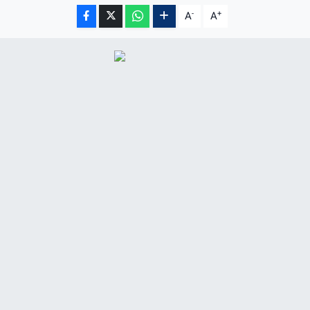
-
+
A
A