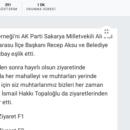
391
1 DK
GÖSTERIM
OKUNMA SÜRESI
eği’ni AK Parti Sakarya Milletvekili Ali İnci
Karasu İlçe Başkanı Recep Aksu ve Belediye
y eşlik etti.
den sonra hayırlı olsun ziyaretinde
da her mahalleyi ve muhtarları yerinde
 için siz muhtarlarımız bizleri her zaman
ı İsmail Hakkı Topaloğlu da ziyaretlerinden
 etti.