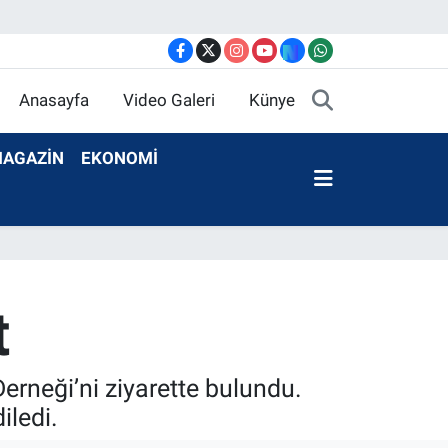
Anasayfa
Video Galeri
Künye
AGAZİN
EKONOMİ
t
Derneği’ni ziyarette bulundu.
iledi.