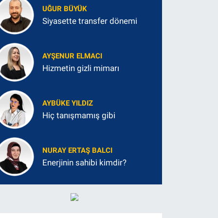
UĞUR BÜYÜK
Siyasette transfer dönemi
AYŞENUR ELMACI
Hizmetin gizli mimarı
AYBÜKE YILDIZ
Hiç tanışmamış gibi
NURAY ERTAŞ BALCI
Enerjinin sahibi kimdir?