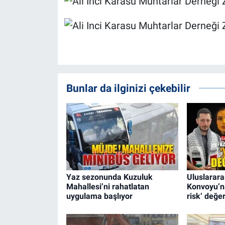
Bunlar da ilginizi çekebilir
Yaz sezonunda Kuzuluk
Uluslararas
Mahallesi’ni rahatlatan
Konvoyu’na
uygulama başlıyor
risk’ değe