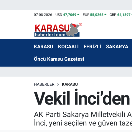
07-08-2026
USD
47,7069
EUR
55,0265
GBP
64,1897
KARASU
KOCAALİ
FERİZLİ
SAKARYA
Öncü Karasu Gazetesi
HABERLER
KARASU
Vekil İnci’de
AK Parti Sakarya Milletvekili A
İnci, yeni seçilen ve güven taz