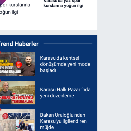
Karasu’da yaz spor
kurslarına yoğun ilgi
Trend Haberler
Karasu'da kentsel
dönüşümde yeni model
başladı
Karasu Halk Pazarı’nda
yeni düzenleme
Bakan Uraloğlu’ndan
Karasu’yu ilgilendiren
müjde