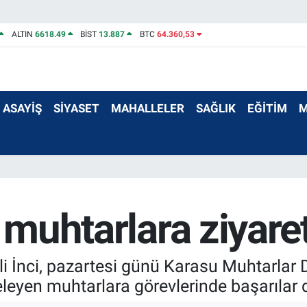
ALTIN
6618.49
BİST
13.887
BTC
64.360,53
ASAYİŞ
SİYASET
MAHALLELER
SAĞLIK
EĞİTİM
M
n muhtarlara ziyare
li İnci, pazartesi günü Karasu Muhtarlar 
eleyen muhtarlara görevlerinde başarılar d