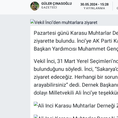
GÜLER ÇINASOĞLU
30.05.2024 - 15:28
GAZETECI
YAYINLANMA
Pazartesi günü Karasu Muhtarlar Dern
ziyarette bulundu. İnci’ye AK Parti 
Başkan Yardımcısı Muhammet Gençba
Vekil İnci, 31 Mart Yerel Seçimleri’n
bulunduğunu söyledi. İnci, “Sakarya’
ziyaret edeceğiz. Herhangi bir sorun
arayabilirsiniz” dedi. Dernek Başkan
dolayı Milletvekili Ali İnci’ye teşekkür