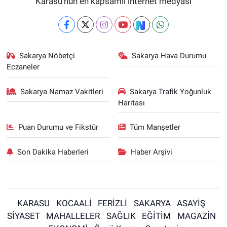
Karasu'nun en kapsamlı internet medyası
Sakarya Nöbetçi
Sakarya Hava Durumu
Eczaneler
Sakarya Namaz Vakitleri
Sakarya Trafik Yoğunluk
Haritası
Puan Durumu ve Fikstür
Tüm Manşetler
Son Dakika Haberleri
Haber Arşivi
KARASU
KOCAALİ
FERİZLİ
SAKARYA
ASAYİŞ
SİYASET
MAHALLELER
SAĞLIK
EĞİTİM
MAGAZİN