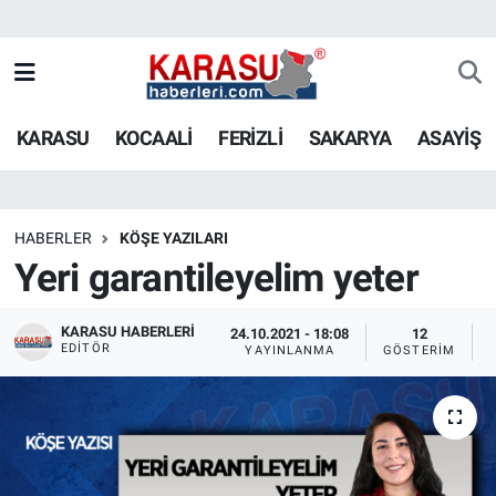
KARASU
KOCAALİ
FERİZLİ
SAKARYA
ASAYİŞ
HABERLER
KÖŞE YAZILARI
Yeri garantileyelim yeter
KARASU HABERLERI
24.10.2021 - 18:08
12
EDITÖR
YAYINLANMA
GÖSTERIM