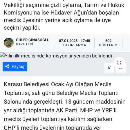
Vekilliği seçimine gizli oylama, Tarım ve Hukuk
Komisyonu’na ise Hüdaver Ağun’dan boşalan
meclis üyesinin yerine açık oylama ile üye
seçimi yapıldı.
GÜLER ÇINASOĞLU
07.01.2025 - 17:48
602
GAZETECI
YAYINLANMA
GÖSTERIM
O
Paylaş
-
+
A
A
Karasu Belediyesi Ocak Ayı Olağan Meclis
Toplantısı, salı günü Belediye Meclis Toplantı
Salonu’nda gerçekleşti. 13 gündem maddesinin
yer aldığı toplantıda AK Parti, MHP ve YRP’li
meclis üyeleri toplantıya katılım sağlarken
CHP’li meclis üyelerinin toplantıda yer