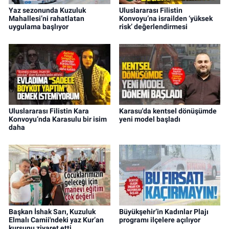
Yaz sezonunda Kuzuluk
Uluslararası Filistin
Mahallesi’ni rahatlatan
Konvoyu’na israilden ‘yüksek
uygulama başlıyor
risk’ değerlendirmesi
Uluslararası Filistin Kara
Karasu'da kentsel dönüşümde
Konvoyu’nda Karasulu bir isim
yeni model başladı
daha
Başkan İshak Sarı, Kuzuluk
Büyükşehir’in Kadınlar Plajı
Elmalı Camii'ndeki yaz Kur’an
programı ilçelere açılıyor
kursunu ziyaret etti