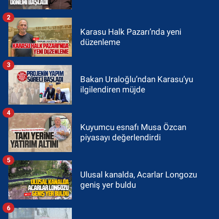
2
Karasu Halk Pazarı’nda yeni
düzenleme
3
Bakan Uraloğlu’ndan Karasu’yu
ilgilendiren müjde
4
Kuyumcu esnafı Musa Özcan
piyasayı değerlendirdi
5
Ulusal kanalda, Acarlar Longozu
geniş yer buldu
6