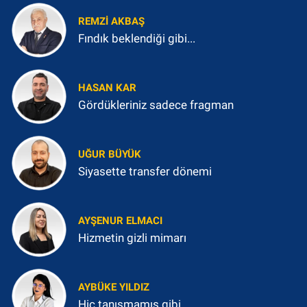
REMZI AKBAŞ
Fındık beklendiği gibi...
HASAN KAR
Gördükleriniz sadece fragman
UĞUR BÜYÜK
Siyasette transfer dönemi
AYŞENUR ELMACI
Hizmetin gizli mimarı
AYBÜKE YILDIZ
Hiç tanışmamış gibi