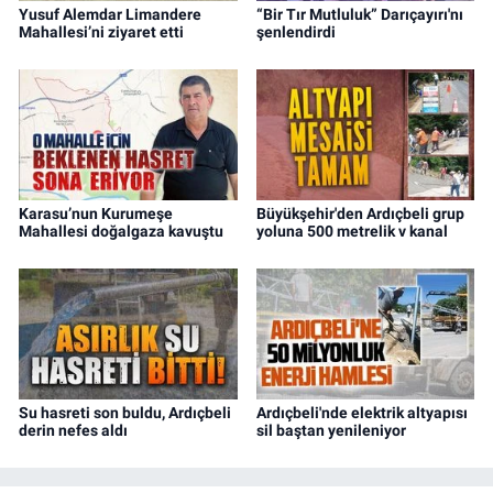
Yusuf Alemdar Limandere
“Bir Tır Mutluluk” Darıçayırı'nı
Mahallesi’ni ziyaret etti
şenlendirdi
Karasu’nun Kurumeşe
Büyükşehir'den Ardıçbeli grup
Mahallesi doğalgaza kavuştu
yoluna 500 metrelik v kanal
Su hasreti son buldu, Ardıçbeli
Ardıçbeli'nde elektrik altyapısı
derin nefes aldı
sil baştan yenileniyor