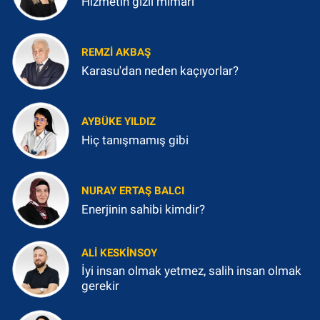
Hizmetin gizli mimarı
REMZI AKBAŞ
Karasu'dan neden kaçıyorlar?
AYBÜKE YILDIZ
Hiç tanışmamış gibi
NURAY ERTAŞ BALCI
Enerjinin sahibi kimdir?
ALI KESKINSOY
İyi insan olmak yetmez, salih insan olmak
gerekir