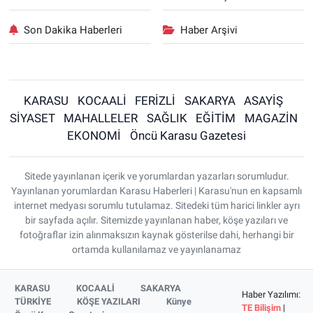
Son Dakika Haberleri
Haber Arşivi
KARASU
KOCAALİ
FERİZLİ
SAKARYA
ASAYİŞ
SİYASET
MAHALLELER
SAĞLIK
EĞİTİM
MAGAZİN
EKONOMİ
Öncü Karasu Gazetesi
Sitede yayınlanan içerik ve yorumlardan yazarları sorumludur.
Yayınlanan yorumlardan Karasu Haberleri | Karasu'nun en kapsamlı
internet medyası sorumlu tutulamaz. Sitedeki tüm harici linkler ayrı
bir sayfada açılır. Sitemizde yayınlanan haber, köşe yazıları ve
fotoğraflar izin alınmaksızın kaynak gösterilse dahi, herhangi bir
ortamda kullanılamaz ve yayınlanamaz
KARASU
KOCAALİ
SAKARYA
Haber Yazılımı:
TÜRKİYE
KÖŞE YAZILARI
Künye
TE Bilişim
|