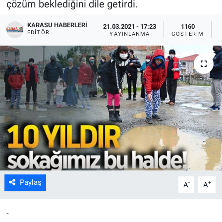
çözüm beklediğini dile getirdi.
KARASU HABERLERI
21.03.2021 - 17:23
1160
EDITÖR
YAYINLANMA
GÖSTERIM
Paylaş
-
+
A
A
-