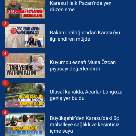
Karasu Halk Pazarı’nda yeni
düzenleme
3
Bakan Uraloğlu’ndan Karasu’yu
ilgilendiren müjde
4
Kuyumcu esnafı Musa Özcan
piyasayı değerlendirdi
5
Ulusal kanalda, Acarlar Longozu
geniş yer buldu
6
Büyükşehir’den Karasu’daki üç
mahalleye sağlıklı ve kesintisiz
içme suyu