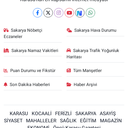
Sakarya Nöbetçi
Sakarya Hava Durumu
Eczaneler
Sakarya Namaz Vakitleri
Sakarya Trafik Yoğunluk
Haritası
Puan Durumu ve Fikstür
Tüm Manşetler
Son Dakika Haberleri
Haber Arşivi
KARASU
KOCAALİ
FERİZLİ
SAKARYA
ASAYİŞ
SİYASET
MAHALLELER
SAĞLIK
EĞİTİM
MAGAZİN
EKONOMİ
Öncü Karasu Gazetesi