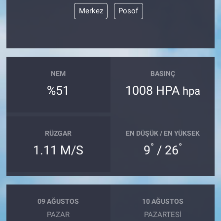
Merkez
Posof
NEM
BASINÇ
%51
1008 HPA
hpa
RÜZGAR
EN DÜŞÜK / EN YÜKSEK
°
°
1.11 M/S
9
/ 26
09 AĞUSTOS
10 AĞUSTOS
PAZAR
PAZARTESI