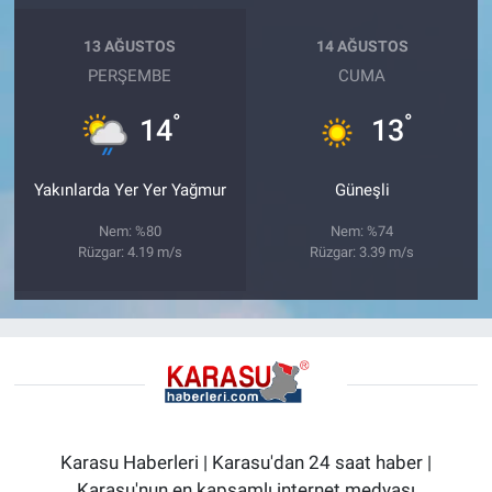
13 AĞUSTOS
14 AĞUSTOS
PERŞEMBE
CUMA
°
°
14
13
Yakınlarda Yer Yer Yağmur
Güneşli
Nem: %80
Nem: %74
Rüzgar: 4.19 m/s
Rüzgar: 3.39 m/s
Karasu Haberleri | Karasu'dan 24 saat haber |
Karasu'nun en kapsamlı internet medyası