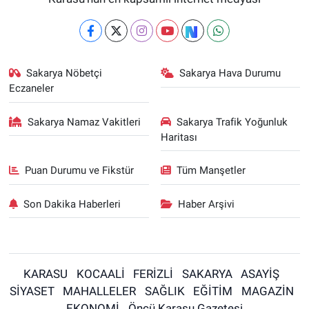
Sakarya Nöbetçi
Sakarya Hava Durumu
Eczaneler
Sakarya Namaz Vakitleri
Sakarya Trafik Yoğunluk
Haritası
Puan Durumu ve Fikstür
Tüm Manşetler
Son Dakika Haberleri
Haber Arşivi
KARASU
KOCAALİ
FERİZLİ
SAKARYA
ASAYİŞ
SİYASET
MAHALLELER
SAĞLIK
EĞİTİM
MAGAZİN
EKONOMİ
Öncü Karasu Gazetesi