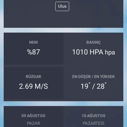
Ulus
NEM
BASINÇ
%87
1010 HPA
hpa
RÜZGAR
EN DÜŞÜK / EN YÜKSEK
°
°
2.69 M/S
19
/ 28
09 AĞUSTOS
10 AĞUSTOS
PAZAR
PAZARTESI