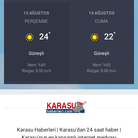
13 AĞUSTOS
14 AĞUSTOS
PERŞEMBE
CUMA
°
°
24
22
Güneşli
Güneşli
Nem: %60
Nem: %63
Rüzgar: 8.50 m/s
Rüzgar: 8.00 m/s
Karasu Haberleri | Karasu'dan 24 saat haber |
Karasu'nun en kapsamlı internet medyası