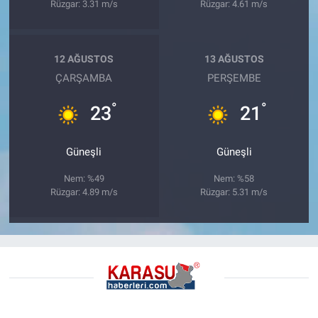
Rüzgar: 3.31 m/s
Rüzgar: 4.61 m/s
12 AĞUSTOS
13 AĞUSTOS
ÇARŞAMBA
PERŞEMBE
°
°
23
21
Güneşli
Güneşli
Nem: %49
Nem: %58
Rüzgar: 4.89 m/s
Rüzgar: 5.31 m/s