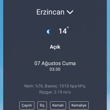
Erzincan
°
14
Açık
07 Ağustos Cuma
03:30
Nem: %76, Basınç: 1010 hpa hPa,
Rüzgar: 2.19 m/s
Çayırlı
İliç
Kemah
Kemaliye