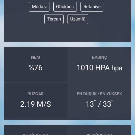
Merkez
Otlukbeli
Refahiye
Tercan
Üzümlü
NEM
BASINÇ
%76
1010 HPA
hpa
RÜZGAR
EN DÜŞÜK / EN YÜKSEK
°
°
2.19 M/S
13
/ 33