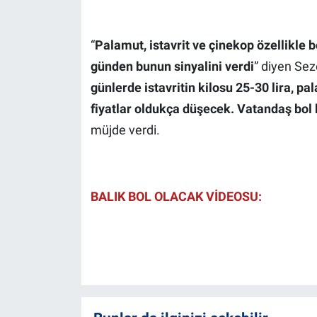
“
Palamut, istavrit ve çinekop özellikle b
günden bunun sinyalini verdi
” diyen Seze
günlerde istavritin kilosu 25-30 lira, p
fiyatlar oldukça düşecek. Vatandaş bol
müjde verdi.
BALIK BOL OLACAK VİDEOSU: