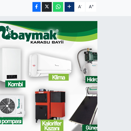
-
+
A
A