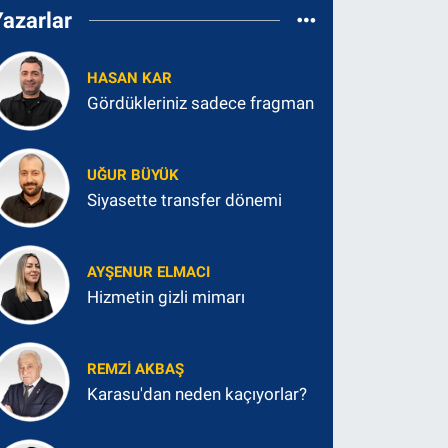
Yazarlar
HASAN KAR
Gördükleriniz sadece fragman
UĞUR BÜYÜK
Siyasette transfer dönemi
AYŞENUR ELMACI
Hizmetin gizli mimarı
REMZI AKBAŞ
Karasu'dan neden kaçıyorlar?