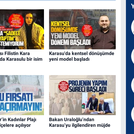
ı Filistin Kara
Karasu'da kentsel dönüşümde
a Karasulu bir isim
yeni model başladı
’in Kadınlar Plajı
Bakan Uraloğlu’ndan
çelere açılıyor
Karasu’yu ilgilendiren müjde