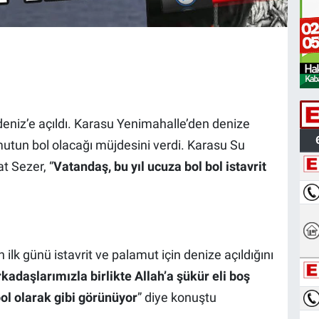
radeniz’e açıldı. Karasu Yenimahalle’den denize
lamutun bol olacağı müjdesini verdi. Karasu Su
t Sezer, “
Vatandaş, bu yıl ucuza bol bol istavrit
ilk günü istavrit ve palamut için denize açıldığını
rkadaşlarımızla birlikte Allah’a şükür eli boş
ol olarak gibi görünüyor
” diye konuştu