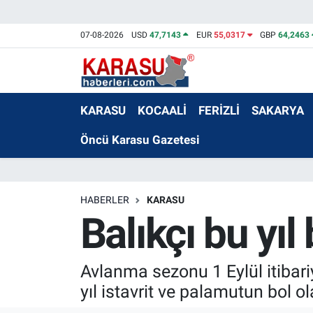
07-08-2026
USD
47,7143
EUR
55,0317
GBP
64,2463
KARASU
KOCAALİ
FERİZLİ
SAKARYA
Öncü Karasu Gazetesi
HABERLER
KARASU
Balıkçı bu yıl
Avlanma sezonu 1 Eylül itibariy
yıl istavrit ve palamutun bol ol