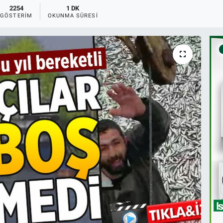
2254
1 DK
GÖSTERIM
OKUNMA SÜRESI