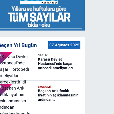
Geçen Yıl Bugün
07 Ağustos 2025
SAĞLIK
Karasu Devlet
Hastanesi’nde başarılı
ortopedi ameliyatları
gerçekleştirildi
EKONOMİ
Başkan Arık fındık
fiyatının açıklanmasının
ardından
değerlendirmede
bulundu