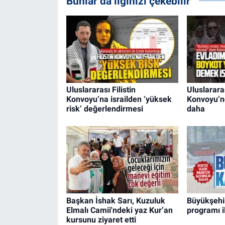
Bunlar da ilginizi çekebilir
Uluslararası Filistin
Uluslararas
Konvoyu’na israilden ‘yüksek
Konvoyu’nd
risk’ değerlendirmesi
daha
Başkan İshak Sarı, Kuzuluk
Büyükşehir
Elmalı Camii'ndeki yaz Kur’an
programı il
kursunu ziyaret etti