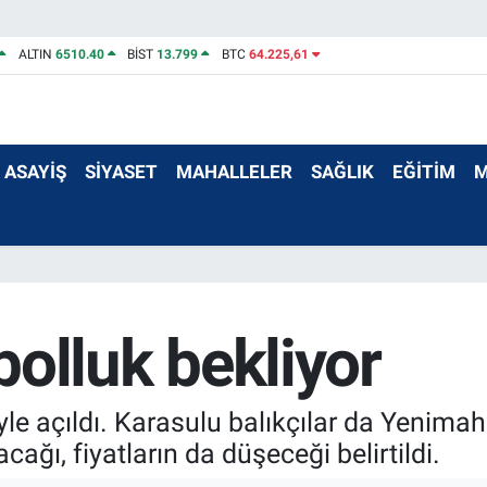
ALTIN
6510.40
BİST
13.799
BTC
64.225,61
ASAYİŞ
SİYASET
MAHALLELER
SAĞLIK
EĞİTİM
M
 bolluk bekliyor
le açıldı. Karasulu balıkçılar da Yenimah
acağı, fiyatların da düşeceği belirtildi.