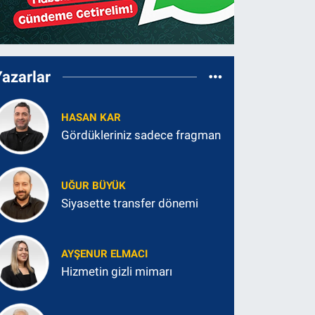
Yazarlar
HASAN KAR
Gördükleriniz sadece fragman
UĞUR BÜYÜK
Siyasette transfer dönemi
AYŞENUR ELMACI
Hizmetin gizli mimarı