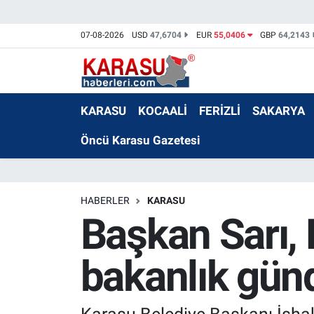
07-08-2026
USD
47,6704
EUR
55,0406
GBP
64,2143
KARASU
KOCAALİ
FERİZLİ
SAKARYA
Öncü Karasu Gazetesi
HABERLER
KARASU
Başkan Sarı, 
bakanlık gün