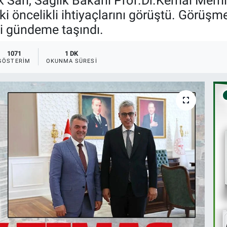
 Sarı, Sağlık Bakanı Prof.Dr.Kemal Memiş
ki öncelikli ihtiyaçlarını görüştü. Görüşm
bi gündeme taşındı.
1071
1 DK
GÖSTERIM
OKUNMA SÜRESI