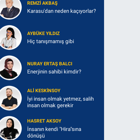
REMZI AKBAŞ
Karasu'dan neden kaçıyorlar?
AYBÜKE YILDIZ
Hiç tanışmamış gibi
NURAY ERTAŞ BALCI
Enerjinin sahibi kimdir?
ALI KESKINSOY
İyi insan olmak yetmez, salih
insan olmak gerekir
HASRET AKSOY
İnsanın kendi "Hira"sına
dönüşü