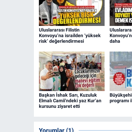
Uluslararası Filistin
Uluslararas
Konvoyu’na israilden ‘yüksek
Konvoyu’nd
risk’ değerlendirmesi
daha
Başkan İshak Sarı, Kuzuluk
Büyükşehir
Elmalı Camii'ndeki yaz Kur’an
programı il
kursunu ziyaret etti
Yorumlar (1)