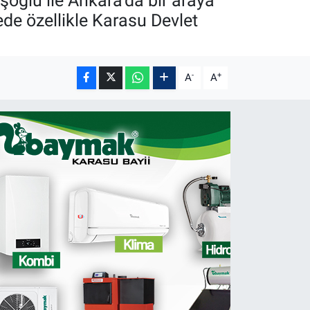
oğlu ile Ankara’da bir araya
ede özellikle Karasu Devlet
-
+
A
A