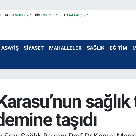
ALTIN
6500.87
BİST
13.799
BTC
64.643,95
ASAYİŞ
SİYASET
MAHALLELER
SAĞLIK
EĞİTİM
M
Karasu’nun sağlık t
demine taşıdı