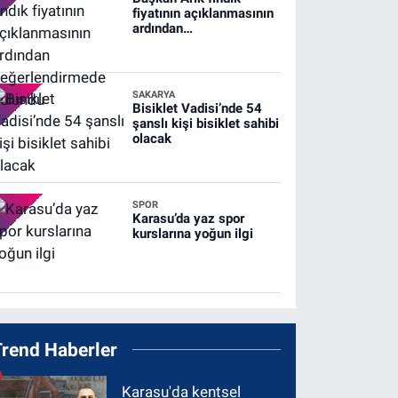
fiyatının açıklanmasının
ardından
değerlendirmede
bulundu
SAKARYA
Bisiklet Vadisi’nde 54
şanslı kişi bisiklet sahibi
olacak
SPOR
Karasu’da yaz spor
kurslarına yoğun ilgi
Trend Haberler
Karasu'da kentsel