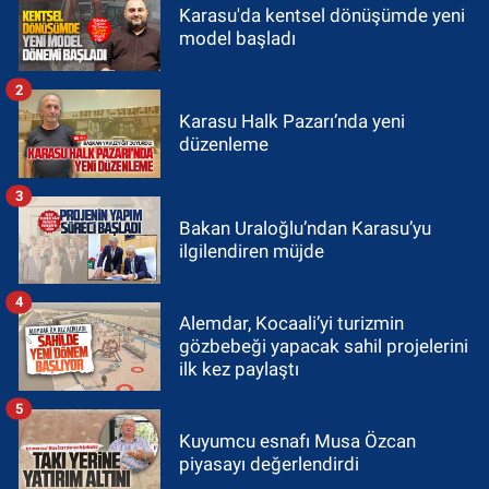
Karasu'da kentsel dönüşümde yeni
model başladı
2
Karasu Halk Pazarı’nda yeni
düzenleme
3
Bakan Uraloğlu’ndan Karasu’yu
ilgilendiren müjde
4
Alemdar, Kocaali’yi turizmin
gözbebeği yapacak sahil projelerini
ilk kez paylaştı
5
Kuyumcu esnafı Musa Özcan
piyasayı değerlendirdi