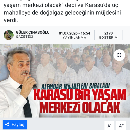
yaşam merkezi olacak” dedi ve Karasu’da üç
mahalleye de doğalgaz geleceğinin müjdesini
verdi.
GÜLER ÇINASOĞLU
01.07.2026 - 16:54
2170
GAZETECI
YAYINLANMA
GÖSTERIM
O
Paylaş
-
+
A
A