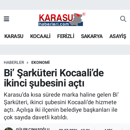
KARASU
KOCAALİ
FERİZLİ
SAKARYA
ASAYİŞ
HABERLER
EKONOMİ
Bi’ Şarküteri Kocaali’de
ikinci şubesini açtı
Karasu’da kısa sürede marka haline gelen Bi’
Şarküteri, ikinci şubesini Kocaali’de hizmete
açtı. Açılışa iki ilçenin belediye başkanları ile
çok sayıda davetli katıldı.
GÜLER ÇINASOĞLU