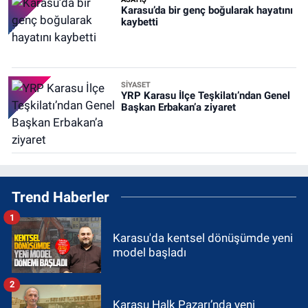
Karasu’da bir genç boğularak hayatını
kaybetti
SİYASET
YRP Karasu İlçe Teşkilatı’ndan Genel
Başkan Erbakan’a ziyaret
Trend Haberler
1
Karasu'da kentsel dönüşümde yeni
model başladı
2
Karasu Halk Pazarı’nda yeni