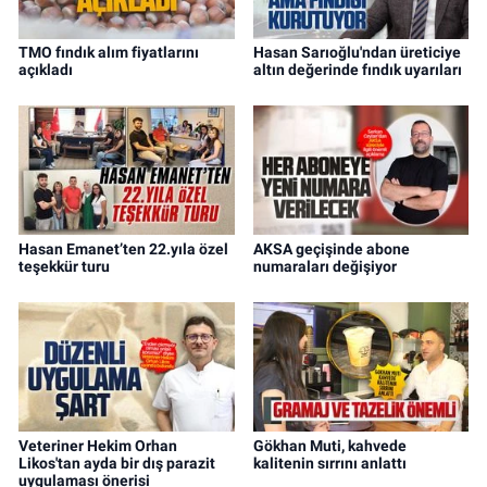
TMO fındık alım fiyatlarını
Hasan Sarıoğlu'ndan üreticiye
açıkladı
altın değerinde fındık uyarıları
Hasan Emanet’ten 22.yıla özel
AKSA geçişinde abone
teşekkür turu
numaraları değişiyor
Veteriner Hekim Orhan
Gökhan Muti, kahvede
Likos'tan ayda bir dış parazit
kalitenin sırrını anlattı
uygulaması önerisi