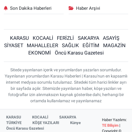
Son Dakika Haberleri
Haber Arşivi
KARASU
KOCAALİ
FERİZLİ
SAKARYA
ASAYİŞ
SİYASET
MAHALLELER
SAĞLIK
EĞİTİM
MAGAZİN
EKONOMİ
Öncü Karasu Gazetesi
Sitede yayınlanan içerik ve yorumlardan yazarları sorumludur.
Yayınlanan yorumlardan Karasu Haberleri | Karasu'nun en kapsamlı
internet medyası sorumlu tutulamaz. Sitedeki tüm harici linkler ayrı
bir sayfada açılır. Sitemizde yayınlanan haber, köşe yazıları ve
fotoğraflar izin alınmaksızın kaynak gösterilse dahi, herhangi bir
ortamda kullanılamaz ve yayınlanamaz
KARASU
KOCAALİ
SAKARYA
Haber Yazılımı:
TÜRKİYE
KÖŞE YAZILARI
Künye
TE Bilişim
|
Öncü Karasu Gazetesi
Copyright ©