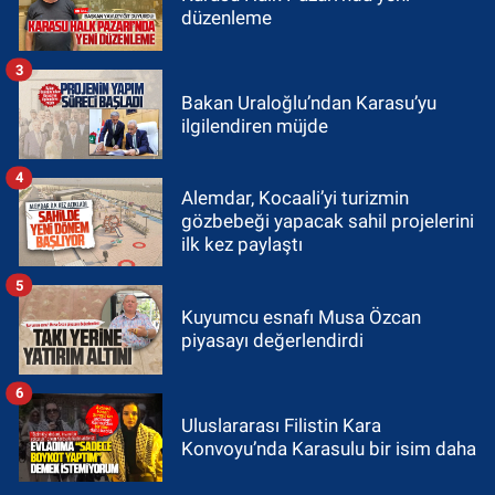
düzenleme
3
Bakan Uraloğlu’ndan Karasu’yu
ilgilendiren müjde
4
Alemdar, Kocaali’yi turizmin
gözbebeği yapacak sahil projelerini
ilk kez paylaştı
5
Kuyumcu esnafı Musa Özcan
piyasayı değerlendirdi
6
Uluslararası Filistin Kara
Konvoyu’nda Karasulu bir isim daha