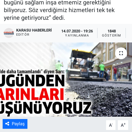
bugünü sağlam inşa etmemiz gerektiğini
biliyoruz. Söz verdiğimiz hizmetleri tek tek
yerine getiriyoruz” dedi.
KARASU HABERLERI
14.07.2020 - 19:26
1848
EDITÖR
YAYINLANMA
GÖSTERIM
Paylaş
-
+
A
A