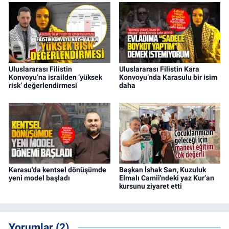
Uluslararası Filistin
Uluslararası Filistin Kara
Konvoyu’na israilden ‘yüksek
Konvoyu’nda Karasulu bir isim
risk’ değerlendirmesi
daha
Karasu'da kentsel dönüşümde
Başkan İshak Sarı, Kuzuluk
yeni model başladı
Elmalı Camii'ndeki yaz Kur’an
kursunu ziyaret etti
Yorumlar (2)