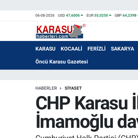
06-08-2026
USD
47,6006
EUR
55,0250
GBP
64,2398
KARASU
KOCAALİ
FERİZLİ
SAKARYA
Öncü Karasu Gazetesi
HABERLER
SİYASET
CHP Karasu İ
İmamoğlu dav