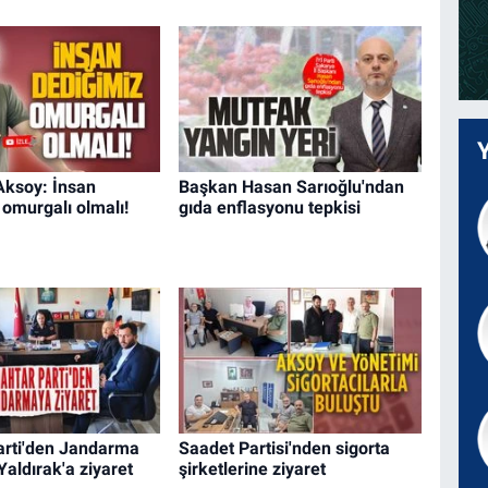
Aksoy: İnsan
Başkan Hasan Sarıoğlu'ndan
 omurgalı olmalı!
gıda enflasyonu tepkisi
arti'den Jandarma
Saadet Partisi'nden sigorta
aldırak'a ziyaret
şirketlerine ziyaret