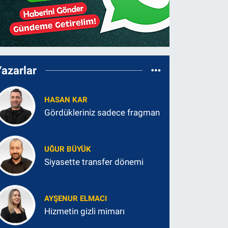
Yazarlar
HASAN KAR
Gördükleriniz sadece fragman
UĞUR BÜYÜK
Siyasette transfer dönemi
AYŞENUR ELMACI
Hizmetin gizli mimarı