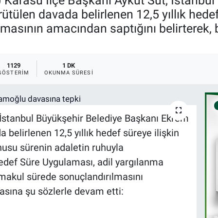
 Karasu İlçe Başkanı Aykut Süt, İstanbul
len davada belirlenen 12,5 yıllık hedef 
amasının amacından saptığını belirterek,
1129
1 DK
GÖSTERIM
OKUNMA SÜRESI
 İstanbul Büyükşehir Belediye Başkanı Ekrem
elirlenen 12,5 yıllık hedef süreye ilişkin
onusu sürenin adaletin ruhuyla
edef Süre Uygulaması, adil yargılanma
 makul sürede sonuçlandırılmasını
sına şu sözlerle devam etti: