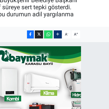
 Büyükşehir Belediye Başkanı
süreye sert tepki gösterdi.
 bu durumun adil yargılanma
-
+
A
A