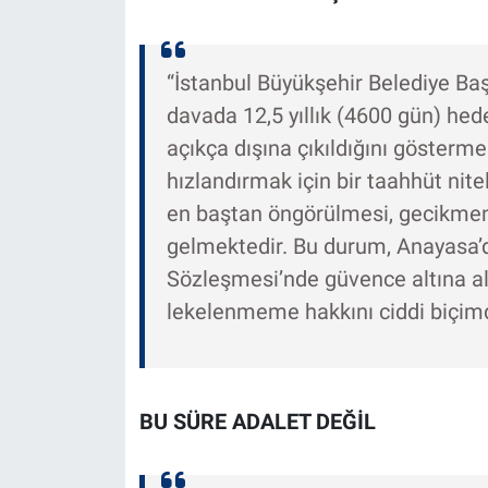
“İstanbul Büyükşehir Belediye B
davada 12,5 yıllık (4600 gün) hed
açıkça dışına çıkıldığını gösterme
hızlandırmak için bir taahhüt nitel
en baştan öngörülmesi, gecikmen
gelmektedir. Bu durum, Anayasa’d
Sözleşmesi’nde güvence altına alı
lekelenmeme hakkını ciddi biçimd
BU SÜRE ADALET DEĞİL