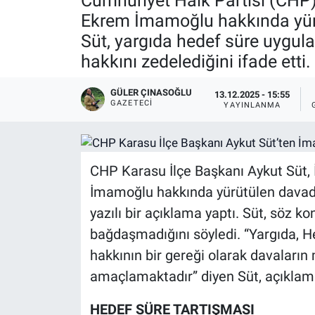
Cumhuriyet Halk Partisi (CHP)
Ekrem İmamoğlu hakkında yürütü
Süt, yargıda hedef süre uygul
hakkını zedelediğini ifade etti.
GÜLER ÇINASOĞLU
13.12.2025 - 15:55
GAZETECI
YAYINLANMA
CHP Karasu İlçe Başkanı Aykut Süt,
İmamoğlu hakkında yürütülen davada b
yazılı bir açıklama yaptı. Süt, söz k
bağdaşmadığını söyledi. “Yargıda, H
hakkının bir gereği olarak davaların
amaçlamaktadır” diyen Süt, açıklama
HEDEF SÜRE TARTIŞMASI