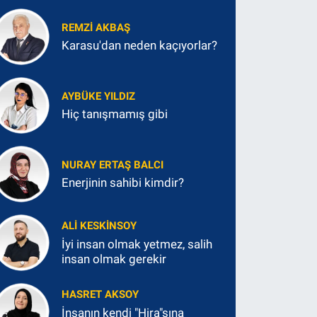
REMZI AKBAŞ
Karasu'dan neden kaçıyorlar?
AYBÜKE YILDIZ
Hiç tanışmamış gibi
NURAY ERTAŞ BALCI
Enerjinin sahibi kimdir?
ALI KESKINSOY
İyi insan olmak yetmez, salih
insan olmak gerekir
HASRET AKSOY
İnsanın kendi "Hira"sına