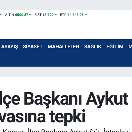
ALTIN
6500.87
BİST
13.799
BTC
64.643,95
ASAYİŞ
SİYASET
MAHALLELER
SAĞLIK
EĞİTİM
M
lçe Başkanı Aykut 
asına tepki