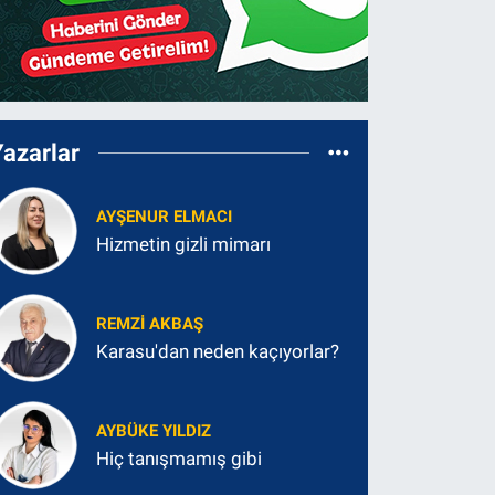
Yazarlar
AYŞENUR ELMACI
Hizmetin gizli mimarı
REMZI AKBAŞ
Karasu'dan neden kaçıyorlar?
AYBÜKE YILDIZ
Hiç tanışmamış gibi