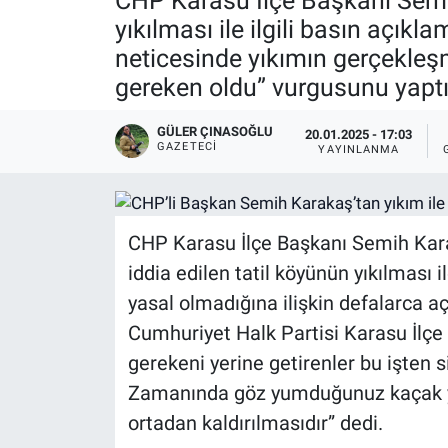
CHP Karasu İlçe Başkanı Semih
yıkılması ile ilgili basın açı
neticesinde yıkımın gerçekle
gereken oldu” vurgusunu yaptı
GÜLER ÇINASOĞLU
20.01.2025 - 17:03
GAZETECI
YAYINLANMA
CHP Karasu İlçe Başkanı Semih Kara
iddia edilen tatil köyünün yıkılması i
yasal olmadığına ilişkin defalarca 
Cumhuriyet Halk Partisi Karasu İlç
gerekeni yerine getirenler bu işten 
Zamanında göz yumduğunuz kaçak yapı
ortadan kaldırılmasıdır” dedi.