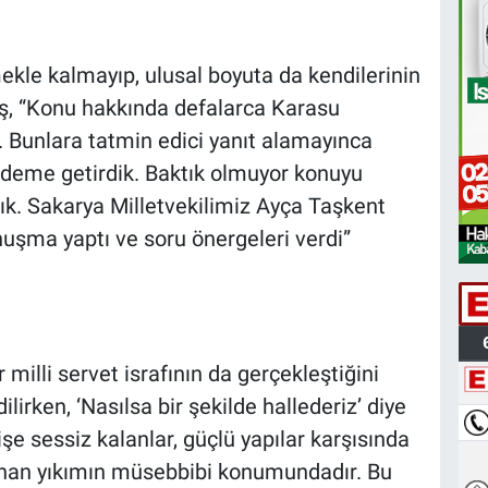
kle kalmayıp, ulusal boyuta da kendilerinin
aş, “Konu hakkında defalarca Karasu
. Bunlara tatmin edici yanıt alamayınca
deme getirdik. Baktık olmuyor konuyu
dık. Sakarya Milletvekilimiz Ayça Taşkent
uşma yaptı ve soru önergeleri verdi”
milli servet israfının da gerçekleştiğini
lirken, ‘Nasılsa bir şekilde hallederiz’ diye
işe sessiz kalanlar, güçlü yapılar karşısında
anan yıkımın müsebbibi konumundadır. Bu