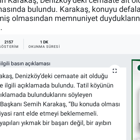
 Karakaş, Denizköy’deki cemaate ait old
klamasında bulundu. Karakaş, konuyu defa
şmiş olmasından memnuniyet duyduklarını
.
2157
1 DK
GÖSTERIM
OKUNMA SÜRESI
kaş, Denizköy’deki cemaate ait olduğu
le ilgili açıklamada bulundu. Tatil köyünün
açıklamada bulunduklarını söyleyen
e Başkanı Semih Karakaş, “Bu konuda olması
siyasi rant elde etmeyi beklememeli.
ları yıkmak bir başarı değil, bir ayıbın