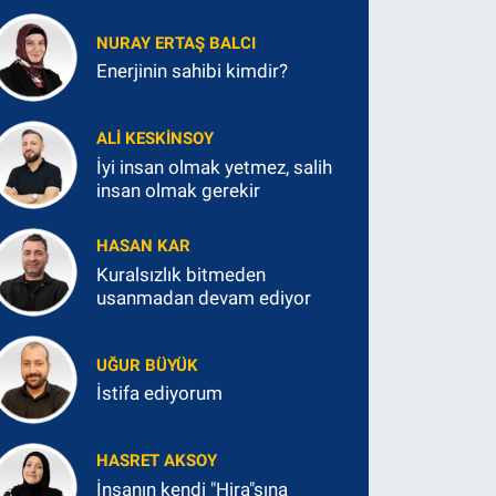
NURAY ERTAŞ BALCI
Enerjinin sahibi kimdir?
ALI KESKINSOY
İyi insan olmak yetmez, salih
insan olmak gerekir
HASAN KAR
Kuralsızlık bitmeden
usanmadan devam ediyor
UĞUR BÜYÜK
İstifa ediyorum
HASRET AKSOY
İnsanın kendi "Hira"sına