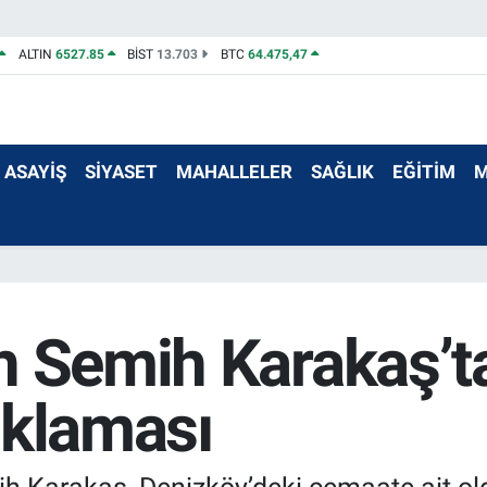
ALTIN
6527.85
BİST
13.703
BTC
64.475,47
ASAYİŞ
SİYASET
MAHALLELER
SAĞLIK
EĞİTİM
M
 Semih Karakaş’ta
çıklaması