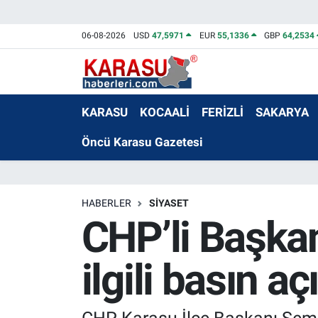
06-08-2026
USD
47,5971
EUR
55,1336
GBP
64,2534
KARASU
KOCAALİ
FERİZLİ
SAKARYA
Öncü Karasu Gazetesi
HABERLER
SİYASET
CHP’li Başkan
ilgili basın a