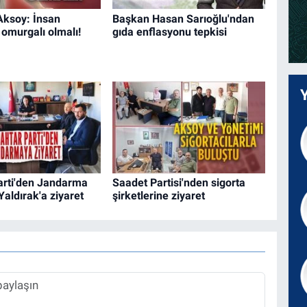
Aksoy: İnsan
Başkan Hasan Sarıoğlu'ndan
 omurgalı olmalı!
gıda enflasyonu tepkisi
arti'den Jandarma
Saadet Partisi'nden sigorta
aldırak'a ziyaret
şirketlerine ziyaret