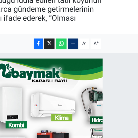
uğu iddia edilen tatil köyünün
larca gündeme getirmelerinin
 ifade ederek, “Olması
-
+
A
A