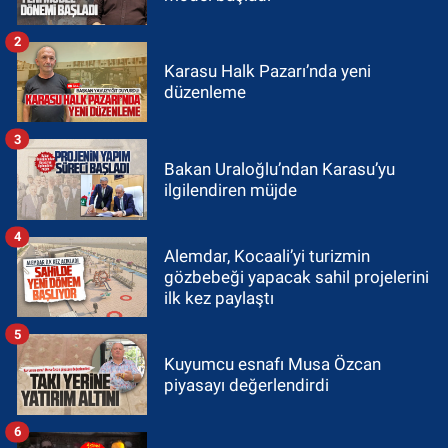
2
Karasu Halk Pazarı’nda yeni
düzenleme
3
Bakan Uraloğlu’ndan Karasu’yu
ilgilendiren müjde
4
Alemdar, Kocaali’yi turizmin
gözbebeği yapacak sahil projelerini
ilk kez paylaştı
5
Kuyumcu esnafı Musa Özcan
piyasayı değerlendirdi
6