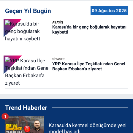
Geçen Yıl Bugün
09 Ağustos 2025
ASAYİŞ
Karasu’da bir genç boğularak hayatını
kaybetti
SİYASET
YRP Karasu İlçe Teşkilatı’ndan Genel
Başkan Erbakan’a ziyaret
Trend Haberler
1
Karasu'da kentsel dönüşümde yeni
model başladı