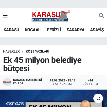
KARASU
KOCAALİ
FERİZLİ
SAKARYA
ASAYİŞ
HABERLER
KÖŞE YAZILARI
Ek 45 milyon belediye
bütçesi
KARASU HABERLERI
18.09.2022 - 15:13
414
EDITÖR
YAYINLANMA
GÖSTERIM