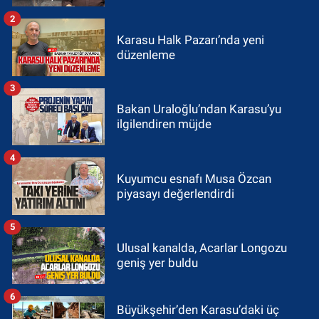
2
Karasu Halk Pazarı’nda yeni
düzenleme
3
Bakan Uraloğlu’ndan Karasu’yu
ilgilendiren müjde
4
Kuyumcu esnafı Musa Özcan
piyasayı değerlendirdi
5
Ulusal kanalda, Acarlar Longozu
geniş yer buldu
6
Büyükşehir’den Karasu’daki üç