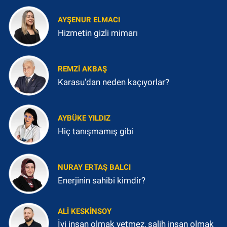
AYŞENUR ELMACI
Hizmetin gizli mimarı
REMZI AKBAŞ
Karasu'dan neden kaçıyorlar?
AYBÜKE YILDIZ
Hiç tanışmamış gibi
NURAY ERTAŞ BALCI
Enerjinin sahibi kimdir?
ALI KESKINSOY
İyi insan olmak yetmez, salih insan olmak