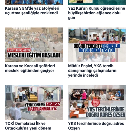
Karasu SGM’de yaz atölyeleri
Yaz Kur'an Kursu öğrencilerine
uçurtma şenliğiyle renklendi
büyükşehirden eğlence dolu
gün
Karasu ve Kocaali şoförleri
Müdür Enşici, YKS tercih
mesleki eğitimden geçiyor
danışmanlığı çalışmalarını
yerinde inceledi
TOKİ Demokrasi İlk ve
YKS tercihlerinde doğru adres
Ortaokulu'na yeni dönem
Özşen