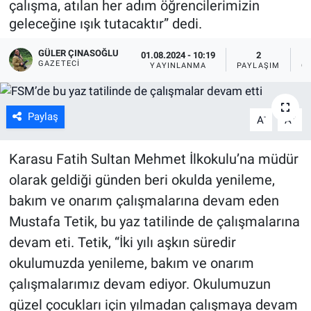
çalışma, atılan her adım öğrencilerimizin
geleceğine ışık tutacaktır” dedi.
GÜLER ÇINASOĞLU
01.08.2024 - 10:19
2
GAZETECI
YAYINLANMA
PAYLAŞIM
G
Paylaş
-
+
A
A
Karasu Fatih Sultan Mehmet İlkokulu’na müdür
olarak geldiği günden beri okulda yenileme,
bakım ve onarım çalışmalarına devam eden
Mustafa Tetik, bu yaz tatilinde de çalışmalarına
devam eti. Tetik, “İki yılı aşkın süredir
okulumuzda yenileme, bakım ve onarım
çalışmalarımız devam ediyor. Okulumuzun
güzel çocukları için yılmadan çalışmaya devam