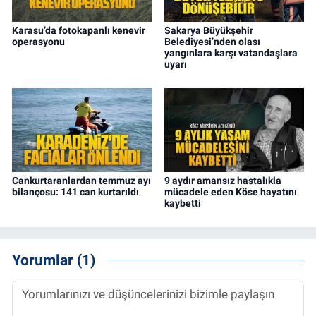
Karasu’da fotokapanlı kenevir
Sakarya Büyükşehir
operasyonu
Belediyesi’nden olası
yangınlara karşı vatandaşlara
uyarı
Cankurtaranlardan temmuz ayı
9 aydır amansız hastalıkla
bilançosu: 141 can kurtarıldı
mücadele eden Köse hayatını
kaybetti
Yorumlar (1)