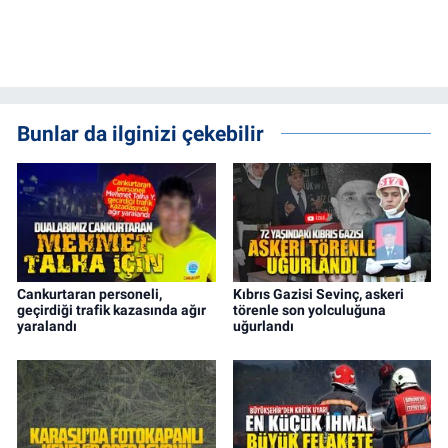
Bunlar da ilginizi çekebilir
Cankurtaran personeli,
Kıbrıs Gazisi Sevinç, askeri
geçirdiği trafik kazasında ağır
törenle son yolculuğuna
yaralandı
uğurlandı