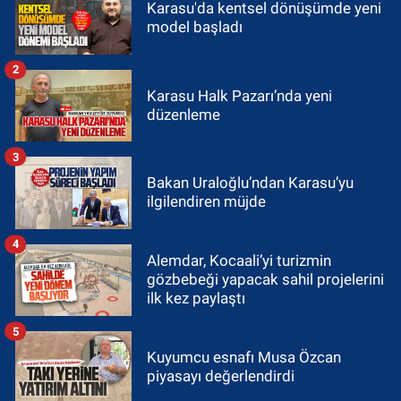
Karasu'da kentsel dönüşümde yeni
model başladı
2
Karasu Halk Pazarı’nda yeni
düzenleme
3
Bakan Uraloğlu’ndan Karasu’yu
ilgilendiren müjde
4
Alemdar, Kocaali’yi turizmin
gözbebeği yapacak sahil projelerini
ilk kez paylaştı
5
Kuyumcu esnafı Musa Özcan
piyasayı değerlendirdi