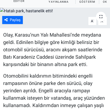
EDITÖR
YAYINLANMA
GÖSTERIM
OKU
Paylaş
-
+
A
A
Olay, Karasu’nun Yalı Mahallesi’nde meydana
geldi. Edinilen bilgiye göre kimliği belirsiz bir
otomobil sürücüsü, aracını akşam saatlerinde
Batı Karadeniz Caddesi üzerinde Sahilpark
karşısındaki bir binanın altına park etti.
Otomobilini kaldırımın bitimindeki engelli
rampasının önüne parke den sürücü, olay
yerinden ayrıldı. Engelli aracıyla rampayı
kullanmak isteyen bir vatandaş, araç yüzünden
kullanamadı. Kaldırımdan inmeye çalışan yaşlı