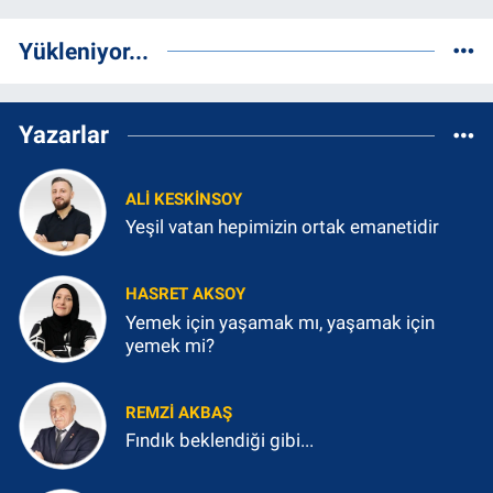
Yükleniyor...
Yazarlar
ALI KESKINSOY
Yeşil vatan hepimizin ortak emanetidir
HASRET AKSOY
Yemek için yaşamak mı, yaşamak için
yemek mi?
REMZI AKBAŞ
Fındık beklendiği gibi...