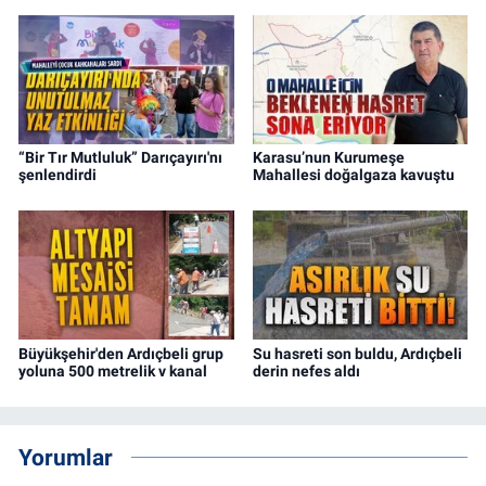
“Bir Tır Mutluluk” Darıçayırı'nı
Karasu’nun Kurumeşe
şenlendirdi
Mahallesi doğalgaza kavuştu
Büyükşehir'den Ardıçbeli grup
Su hasreti son buldu, Ardıçbeli
yoluna 500 metrelik v kanal
derin nefes aldı
Yorumlar