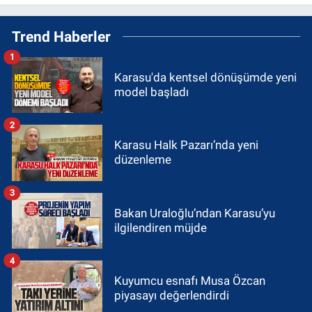
Trend Haberler
1
Karasu'da kentsel dönüşümde yeni
model başladı
2
Karasu Halk Pazarı’nda yeni
düzenleme
3
Bakan Uraloğlu’ndan Karasu’yu
ilgilendiren müjde
4
Kuyumcu esnafı Musa Özcan
piyasayı değerlendirdi