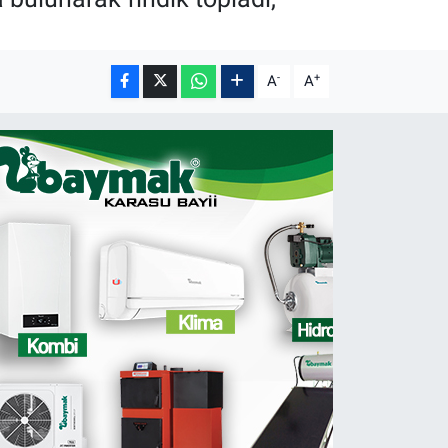
-
+
A
A