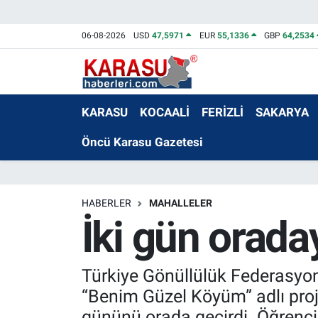
06-08-2026
USD
47,5971
EUR
55,1336
GBP
64,2534
KARASU
KOCAALİ
FERİZLİ
SAKARYA
Öncü Karasu Gazetesi
HABERLER
MAHALLELER
İki gün orada
Türkiye Gönüllülük Federasyonu
“Benim Güzel Köyüm” adlı proje
gününü orada geçirdi. Öğrencil