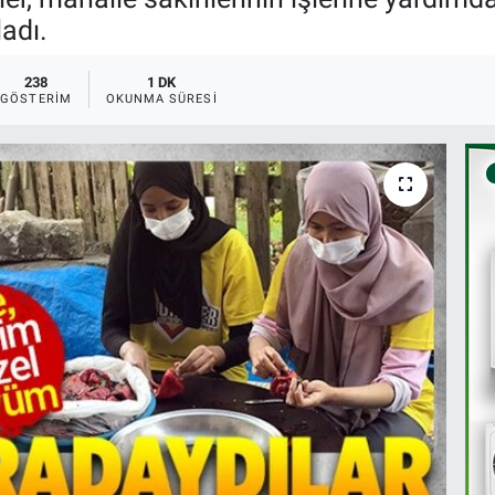
ladı.
238
1 DK
GÖSTERIM
OKUNMA SÜRESI