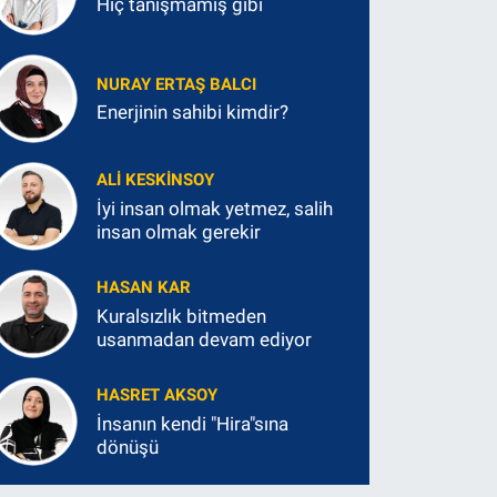
Hiç tanışmamış gibi
NURAY ERTAŞ BALCI
Enerjinin sahibi kimdir?
ALI KESKINSOY
İyi insan olmak yetmez, salih
insan olmak gerekir
HASAN KAR
Kuralsızlık bitmeden
usanmadan devam ediyor
HASRET AKSOY
İnsanın kendi "Hira"sına
dönüşü