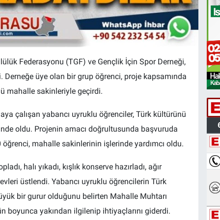
lülük Federasyonu (TGF) ve Gençlik İçin Spor Derneği,
. Derneğe üye olan bir grup öğrenci, proje kapsamında
mahalle sakinleriyle geçirdi.
ya çalışan yabancı uyruklu öğrenciler, Türk kültürünü
alinde oldu. Projenin amacı doğrultusunda başvuruda
öğrenci, mahalle sakinlerinin işlerinde yardımcı oldu.
pladı, halı yıkadı, kışlık konserve hazırladı, ağır
revleri üstlendi. Yabancı uyruklu öğrencilerin Türk
yük bir gurur olduğunu belirten Mahalle Muhtarı
n boyunca yakından ilgilenip ihtiyaçlarını giderdi.