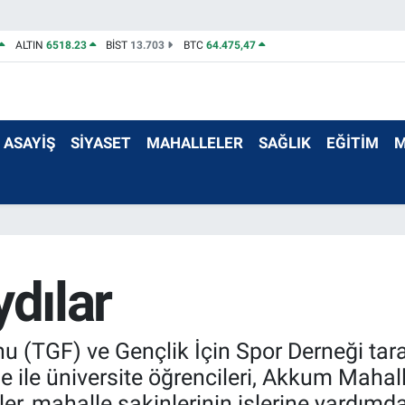
ALTIN
6518.23
BİST
13.703
BTC
64.475,47
ASAYİŞ
SİYASET
MAHALLELER
SAĞLIK
EĞİTİM
M
ydılar
 (TGF) ve Gençlik İçin Spor Derneği tara
 ile üniversite öğrencileri, Akkum Mahal
er, mahalle sakinlerinin işlerine yardımda