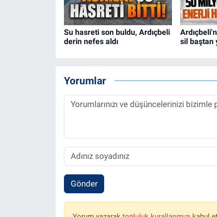
Su hasreti son buldu, Ardıçbeli
Ardıçbeli'n
derin nefes aldı
sil baştan 
Yorumlar
Gönder
Yorum yazarak
topluluk kurallarımızı
kabul e