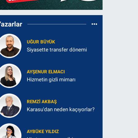
Yazarlar
UĞUR BÜYÜK
Siyasette transfer dönemi
AYŞENUR ELMACI
Hizmetin gizli mimarı
REMZI AKBAŞ
Karasu'dan neden kaçıyorlar?
AYBÜKE YILDIZ