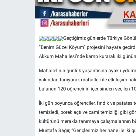
Geçtiğimiz günlerde Türkiye Gönül
“Benim Güzel Köyüm” projesini hayata geçirdi
Akkum Mahallesi’nde kamp kurarak iki gününü 
Mahallelinin günlük yaşantısına ayak uydurma
yakından tanıyarak mahalleli ile etkileşim h
bulunan 120 öğrencinin içerisinden seçilen 10 
İki gün boyunca öğrenciler, fındık ve patates to
temizledi, börek açtı ve cami temizliği gibi gö
kültürünü merakla tanımaya çalışmalarının bü
Mustafa Sağır, “Gençlerimiz her hane ile iki gü