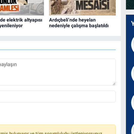
de elektrik altyapısı
Ardıçbeli’nde heyelan
yenileniyor
nedeniyle çalışma başlatıldı
tmiş bulunuyor ve tüm sorumluluğu üstleniyorsunuz.