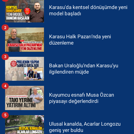
Karasu'da kentsel dönüşümde yeni
model başladı
2
Karasu Halk Pazarı’nda yeni
düzenleme
3
Bakan Uraloğlu’ndan Karasu’yu
ilgilendiren müjde
4
Kuyumcu esnafı Musa Özcan
piyasayı değerlendirdi
5
Ulusal kanalda, Acarlar Longozu
geniş yer buldu