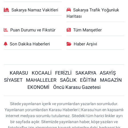
Sakarya Namaz Vakitleri
Sakarya Trafik Yoğunluk
Haritası
Puan Durumu ve Fikstür
Tüm Manşetler
Son Dakika Haberleri
Haber Arşivi
KARASU
KOCAALİ
FERİZLİ
SAKARYA
ASAYİŞ
SİYASET
MAHALLELER
SAĞLIK
EĞİTİM
MAGAZİN
EKONOMİ
Öncü Karasu Gazetesi
Sitede yayınlanan içerik ve yorumlardan yazarları sorumludur.
Yayınlanan yorumlardan Karasu Haberleri | Karasu'nun en kapsamlı
internet medyası sorumlu tutulamaz. Sitedeki tüm harici linkler ayrı
bir sayfada açılır. Sitemizde yayınlanan haber, köşe yazıları ve
fotoğraflar izin alınmaksızın kaynak gösterilse dahi, herhangi bir