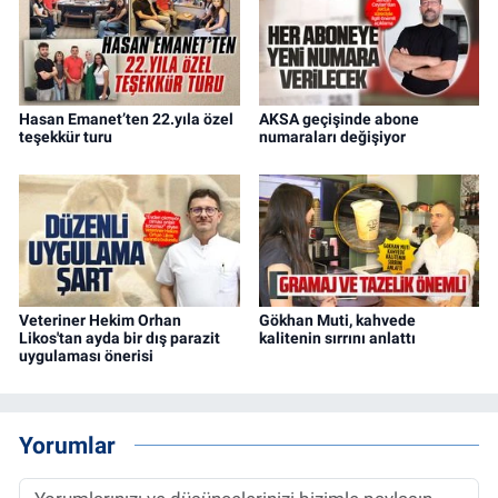
Hasan Emanet’ten 22.yıla özel
AKSA geçişinde abone
teşekkür turu
numaraları değişiyor
Veteriner Hekim Orhan
Gökhan Muti, kahvede
Likos'tan ayda bir dış parazit
kalitenin sırrını anlattı
uygulaması önerisi
Yorumlar