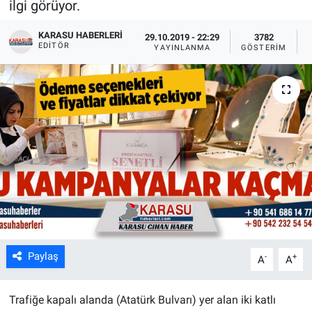
ilgi görüyor.
KARASU HABERLERI
29.10.2019 - 22:29
3782
EDITÖR
YAYINLANMA
GÖSTERIM
Paylaş
-
+
A
A
Trafiğe kapalı alanda (Atatürk Bulvarı) yer alan iki katlı