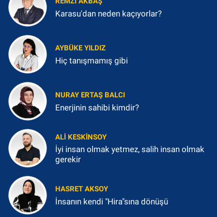
REMZI AKBAŞ
Karasu'dan neden kaçıyorlar?
AYBÜKE YILDIZ
Hiç tanışmamış gibi
NURAY ERTAŞ BALCI
Enerjinin sahibi kimdir?
ALI KESKINSOY
İyi insan olmak yetmez, salih insan olmak
gerekir
HASRET AKSOY
İnsanın kendi "Hira"sına dönüşü