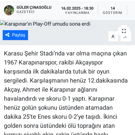
GÜLER ÇINASOĞLU
16.02.2025 - 18:30
14
GAZETECI
YAYINLANMA
GÖSTERIM
O
Paylaş
-
+
A
A
Karasu Şehir Stadı’nda var olma maçına çıkan
1967 Karapınarspor, rakibi Akçayspor
karşısında ilk dakikalarda tutuk bir oyun
sergiledi. Karşılaşmanın henüz 12.dakikasında
Akçay, Ahmet ile Karapınar ağlarını
havalandırdı ve skoru 0-1 yaptı. Karapınar
henüz golün şokunu üstünden atamadan
dakika 25’te Enes skoru 0-2’ye taşıdı. İkinci
golden sonra üstündeki ölü toprağını atan
kırmızı-siyahlı ekip, rakip üstünde baskı