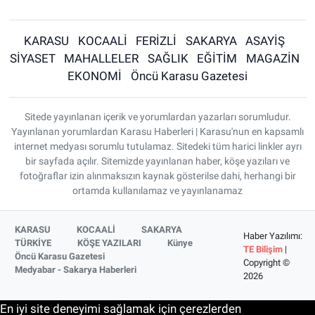
KARASU
KOCAALİ
FERİZLİ
SAKARYA
ASAYİŞ
SİYASET
MAHALLELER
SAĞLIK
EĞİTİM
MAGAZİN
EKONOMİ
Öncü Karasu Gazetesi
Sitede yayınlanan içerik ve yorumlardan yazarları sorumludur.
Yayınlanan yorumlardan Karasu Haberleri | Karasu'nun en kapsamlı
internet medyası sorumlu tutulamaz. Sitedeki tüm harici linkler ayrı
bir sayfada açılır. Sitemizde yayınlanan haber, köşe yazıları ve
fotoğraflar izin alınmaksızın kaynak gösterilse dahi, herhangi bir
ortamda kullanılamaz ve yayınlanamaz
KARASU
KOCAALİ
SAKARYA
Haber Yazılımı:
TÜRKİYE
KÖŞE YAZILARI
Künye
TE Bilişim
|
Öncü Karasu Gazetesi
Copyright ©
Medyabar - Sakarya Haberleri
2026
En iyi site deneyimi sağlamak için çerezlerden