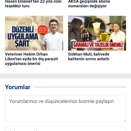
Hasan Emanet’ten 22.yıla özel
AKSA geçişinde abone
teşekkür turu
numaraları değişiyor
Veteriner Hekim Orhan
Gökhan Muti, kahvede
Likos'tan ayda bir dış parazit
kalitenin sırrını anlattı
uygulaması önerisi
Yorumlar