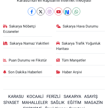
Karasu'nun en kapsamlı internet medyası
Sakarya Nöbetçi
Sakarya Hava Durumu
Eczaneler
Sakarya Namaz Vakitleri
Sakarya Trafik Yoğunluk
Haritası
Puan Durumu ve Fikstür
Tüm Manşetler
Son Dakika Haberleri
Haber Arşivi
KARASU
KOCAALİ
FERİZLİ
SAKARYA
ASAYİŞ
SİYASET
MAHALLELER
SAĞLIK
EĞİTİM
MAGAZİN