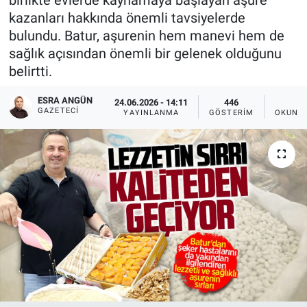
kazanları hakkında önemli tavsiyelerde
bulundu. Batur, aşurenin hem manevi hem de
sağlık açısından önemli bir gelenek olduğunu
belirtti.
ESRA ANGÜN
24.06.2026 - 14:11
446
2
GAZETECI
YAYINLANMA
GÖSTERIM
OKUNMA