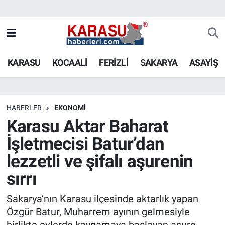
KARASU
KOCAALİ
FERİZLİ
SAKARYA
ASAYİŞ
HABERLER
EKONOMİ
Karasu Aktar Baharat
İşletmecisi Batur’dan
lezzetli ve şifalı aşurenin
sırrı
Sakarya’nın Karasu ilçesinde aktarlık yapan
Özgür Batur, Muharrem ayının gelmesiyle
birlikte evlerde kaynamaya başlayan aşure