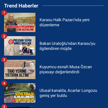
Trend Haberler
1
Karasu Halk Pazarı’nda yeni
düzenleme
2
Bakan Uraloğlu’ndan Karasu’yu
ilgilendiren müjde
3
Kuyumcu esnafı Musa Özcan
piyasayı değerlendirdi
4
Ulusal kanalda, Acarlar Longozu
geniş yer buldu
5