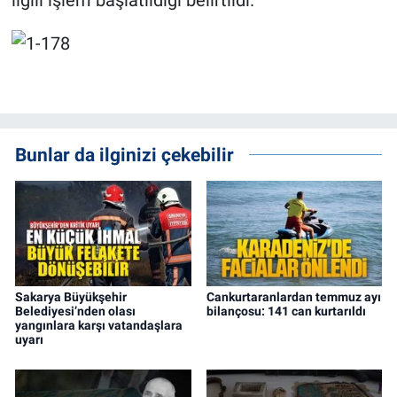
ilgili işlem başlatıldığı belirtildi.
Bunlar da ilginizi çekebilir
Sakarya Büyükşehir
Cankurtaranlardan temmuz ayı
Belediyesi’nden olası
bilançosu: 141 can kurtarıldı
yangınlara karşı vatandaşlara
uyarı