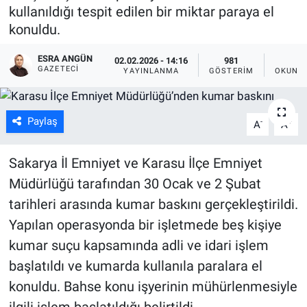
kullanıldığı tespit edilen bir miktar paraya el
konuldu.
ESRA ANGÜN
02.02.2026 - 14:16
981
1
GAZETECI
YAYINLANMA
GÖSTERIM
OKUNMA
Paylaş
-
+
A
A
Sakarya İl Emniyet ve Karasu İlçe Emniyet
Müdürlüğü tarafından 30 Ocak ve 2 Şubat
tarihleri arasında kumar baskını gerçekleştirildi.
Yapılan operasyonda bir işletmede beş kişiye
kumar suçu kapsamında adli ve idari işlem
başlatıldı ve kumarda kullanıla paralara el
konuldu. Bahse konu işyerinin mühürlenmesiyle